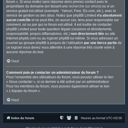
forum ». Si vous restez sans réponse alors prenez contact avec le
propriétaire du domaine (en faisant une
recherche sur whois
) ou si un
service gratuit est utilisé (exemple : Yahoo!, Free, f2s.com, etc.), avec le
service de gestion ou des abus. Notez que phpBB Limited
n’a absolument
aucun contrôle
et ne peut être, en aucun cas, tenu pour responsable sur
comment
,
où
ou
par qui
ce forum est utilisé. Il est inutile de contacter
phpBB Limited pour toute question légale (cessions et désistements,
responsabilité, propos diffamatoires, etc.)
non directement liée
au site
Internet phpbb.com ou au logiciel phpBB lui-même. Si vous adressez un
courriel au groupe phpBB à propos de l’utilisation
par une tierce partie
de
ce logiciel vous devez vous attendre à une réponse très courte voire à
aucune réponse du tout.
Haut
Comment puis-je contacter un administrateur du forum ?
Pour l’ensemble des utilisateurs du forum, vous pouvez utiliser le lien
« Nous contacter », si ce dernier a été activé par un administrateur.
Pour les membres du forum, vous pouvez également utiliser le lien
« L’équipe du forum ».
Haut
Index du forum
Heures au format
UTC+02:00