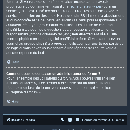
forum ». Si vous restez sans réponse alors prenez contact avec le
propriétaire du domaine (en faisant une
recherche sur whois
) ou si un
service gratuit est utilisé (exemple : Yahoo!, Free, f2s.com, etc.), avec le
service de gestion ou des abus. Notez que phpBB Limited
n’a absolument
aucun contrôle
et ne peut être, en aucun cas, tenu pour responsable sur
comment
,
où
ou
par qui
ce forum est utilisé. Il est inutile de contacter
phpBB Limited pour toute question légale (cessions et désistements,
responsabilité, propos diffamatoires, etc.)
non directement liée
au site
Internet phpbb.com ou au logiciel phpBB lui-même. Si vous adressez un
courriel au groupe phpBB à propos de l’utilisation
par une tierce partie
de
ce logiciel vous devez vous attendre à une réponse très courte voire à
aucune réponse du tout.
Haut
Comment puis-je contacter un administrateur du forum ?
Pour l’ensemble des utilisateurs du forum, vous pouvez utiliser le lien
« Nous contacter », si ce dernier a été activé par un administrateur.
Pour les membres du forum, vous pouvez également utiliser le lien
« L’équipe du forum ».
Haut
Index du forum
Heures au format
UTC+02:00