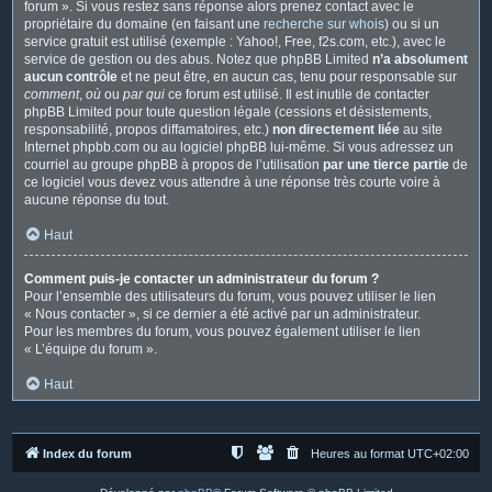
forum ». Si vous restez sans réponse alors prenez contact avec le
propriétaire du domaine (en faisant une
recherche sur whois
) ou si un
service gratuit est utilisé (exemple : Yahoo!, Free, f2s.com, etc.), avec le
service de gestion ou des abus. Notez que phpBB Limited
n’a absolument
aucun contrôle
et ne peut être, en aucun cas, tenu pour responsable sur
comment
,
où
ou
par qui
ce forum est utilisé. Il est inutile de contacter
phpBB Limited pour toute question légale (cessions et désistements,
responsabilité, propos diffamatoires, etc.)
non directement liée
au site
Internet phpbb.com ou au logiciel phpBB lui-même. Si vous adressez un
courriel au groupe phpBB à propos de l’utilisation
par une tierce partie
de
ce logiciel vous devez vous attendre à une réponse très courte voire à
aucune réponse du tout.
Haut
Comment puis-je contacter un administrateur du forum ?
Pour l’ensemble des utilisateurs du forum, vous pouvez utiliser le lien
« Nous contacter », si ce dernier a été activé par un administrateur.
Pour les membres du forum, vous pouvez également utiliser le lien
« L’équipe du forum ».
Haut
Index du forum
Heures au format
UTC+02:00