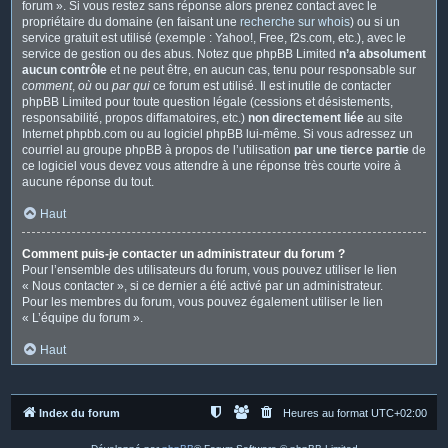
forum ». Si vous restez sans réponse alors prenez contact avec le
propriétaire du domaine (en faisant une
recherche sur whois
) ou si un
service gratuit est utilisé (exemple : Yahoo!, Free, f2s.com, etc.), avec le
service de gestion ou des abus. Notez que phpBB Limited
n’a absolument
aucun contrôle
et ne peut être, en aucun cas, tenu pour responsable sur
comment
,
où
ou
par qui
ce forum est utilisé. Il est inutile de contacter
phpBB Limited pour toute question légale (cessions et désistements,
responsabilité, propos diffamatoires, etc.)
non directement liée
au site
Internet phpbb.com ou au logiciel phpBB lui-même. Si vous adressez un
courriel au groupe phpBB à propos de l’utilisation
par une tierce partie
de
ce logiciel vous devez vous attendre à une réponse très courte voire à
aucune réponse du tout.
Haut
Comment puis-je contacter un administrateur du forum ?
Pour l’ensemble des utilisateurs du forum, vous pouvez utiliser le lien
« Nous contacter », si ce dernier a été activé par un administrateur.
Pour les membres du forum, vous pouvez également utiliser le lien
« L’équipe du forum ».
Haut
Index du forum
Heures au format
UTC+02:00