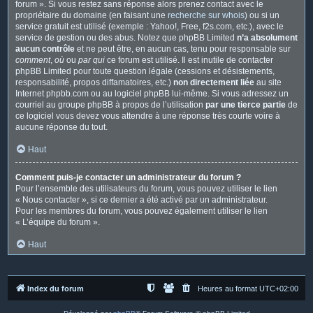
forum ». Si vous restez sans réponse alors prenez contact avec le
propriétaire du domaine (en faisant une
recherche sur whois
) ou si un
service gratuit est utilisé (exemple : Yahoo!, Free, f2s.com, etc.), avec le
service de gestion ou des abus. Notez que phpBB Limited
n’a absolument
aucun contrôle
et ne peut être, en aucun cas, tenu pour responsable sur
comment
,
où
ou
par qui
ce forum est utilisé. Il est inutile de contacter
phpBB Limited pour toute question légale (cessions et désistements,
responsabilité, propos diffamatoires, etc.)
non directement liée
au site
Internet phpbb.com ou au logiciel phpBB lui-même. Si vous adressez un
courriel au groupe phpBB à propos de l’utilisation
par une tierce partie
de
ce logiciel vous devez vous attendre à une réponse très courte voire à
aucune réponse du tout.
Haut
Comment puis-je contacter un administrateur du forum ?
Pour l’ensemble des utilisateurs du forum, vous pouvez utiliser le lien
« Nous contacter », si ce dernier a été activé par un administrateur.
Pour les membres du forum, vous pouvez également utiliser le lien
« L’équipe du forum ».
Haut
Index du forum
Heures au format
UTC+02:00