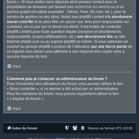
forum ». Si vous restez sans réponse alors prenez contact avec le
propriétaire du domaine (en faisant une
recherche sur whois
) ou si un
service gratuit est utilisé (exemple : Yahoo!, Free, f2s.com, etc.), avec le
service de gestion ou des abus. Notez que phpBB Limited
n’a absolument
aucun contrôle
et ne peut être, en aucun cas, tenu pour responsable sur
comment
,
où
ou
par qui
ce forum est utilisé. Il est inutile de contacter
phpBB Limited pour toute question légale (cessions et désistements,
responsabilité, propos diffamatoires, etc.)
non directement liée
au site
Internet phpbb.com ou au logiciel phpBB lui-même. Si vous adressez un
courriel au groupe phpBB à propos de l’utilisation
par une tierce partie
de
ce logiciel vous devez vous attendre à une réponse très courte voire à
aucune réponse du tout.
Haut
Comment puis-je contacter un administrateur du forum ?
Pour l’ensemble des utilisateurs du forum, vous pouvez utiliser le lien
« Nous contacter », si ce dernier a été activé par un administrateur.
Pour les membres du forum, vous pouvez également utiliser le lien
« L’équipe du forum ».
Haut
Index du forum
Heures au format
UTC+02:00