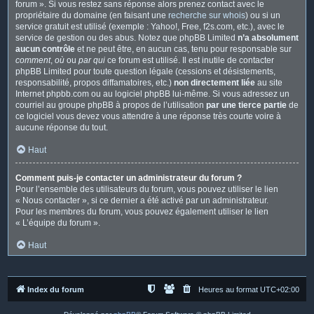
forum ». Si vous restez sans réponse alors prenez contact avec le
propriétaire du domaine (en faisant une
recherche sur whois
) ou si un
service gratuit est utilisé (exemple : Yahoo!, Free, f2s.com, etc.), avec le
service de gestion ou des abus. Notez que phpBB Limited
n’a absolument
aucun contrôle
et ne peut être, en aucun cas, tenu pour responsable sur
comment
,
où
ou
par qui
ce forum est utilisé. Il est inutile de contacter
phpBB Limited pour toute question légale (cessions et désistements,
responsabilité, propos diffamatoires, etc.)
non directement liée
au site
Internet phpbb.com ou au logiciel phpBB lui-même. Si vous adressez un
courriel au groupe phpBB à propos de l’utilisation
par une tierce partie
de
ce logiciel vous devez vous attendre à une réponse très courte voire à
aucune réponse du tout.
Haut
Comment puis-je contacter un administrateur du forum ?
Pour l’ensemble des utilisateurs du forum, vous pouvez utiliser le lien
« Nous contacter », si ce dernier a été activé par un administrateur.
Pour les membres du forum, vous pouvez également utiliser le lien
« L’équipe du forum ».
Haut
Index du forum
Heures au format
UTC+02:00