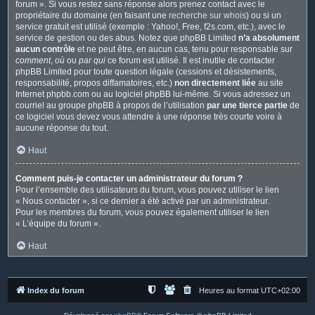
forum ». Si vous restez sans réponse alors prenez contact avec le
propriétaire du domaine (en faisant une
recherche sur whois
) ou si un
service gratuit est utilisé (exemple : Yahoo!, Free, f2s.com, etc.), avec le
service de gestion ou des abus. Notez que phpBB Limited
n’a absolument
aucun contrôle
et ne peut être, en aucun cas, tenu pour responsable sur
comment
,
où
ou
par qui
ce forum est utilisé. Il est inutile de contacter
phpBB Limited pour toute question légale (cessions et désistements,
responsabilité, propos diffamatoires, etc.)
non directement liée
au site
Internet phpbb.com ou au logiciel phpBB lui-même. Si vous adressez un
courriel au groupe phpBB à propos de l’utilisation
par une tierce partie
de
ce logiciel vous devez vous attendre à une réponse très courte voire à
aucune réponse du tout.
Haut
Comment puis-je contacter un administrateur du forum ?
Pour l’ensemble des utilisateurs du forum, vous pouvez utiliser le lien
« Nous contacter », si ce dernier a été activé par un administrateur.
Pour les membres du forum, vous pouvez également utiliser le lien
« L’équipe du forum ».
Haut
Index du forum
Heures au format
UTC+02:00