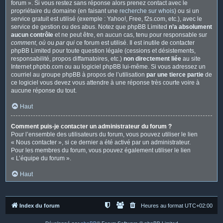
forum ». Si vous restez sans réponse alors prenez contact avec le
propriétaire du domaine (en faisant une
recherche sur whois
) ou si un
service gratuit est utilisé (exemple : Yahoo!, Free, f2s.com, etc.), avec le
service de gestion ou des abus. Notez que phpBB Limited
n’a absolument
aucun contrôle
et ne peut être, en aucun cas, tenu pour responsable sur
comment
,
où
ou
par qui
ce forum est utilisé. Il est inutile de contacter
phpBB Limited pour toute question légale (cessions et désistements,
responsabilité, propos diffamatoires, etc.)
non directement liée
au site
Internet phpbb.com ou au logiciel phpBB lui-même. Si vous adressez un
courriel au groupe phpBB à propos de l’utilisation
par une tierce partie
de
ce logiciel vous devez vous attendre à une réponse très courte voire à
aucune réponse du tout.
Haut
Comment puis-je contacter un administrateur du forum ?
Pour l’ensemble des utilisateurs du forum, vous pouvez utiliser le lien
« Nous contacter », si ce dernier a été activé par un administrateur.
Pour les membres du forum, vous pouvez également utiliser le lien
« L’équipe du forum ».
Haut
Index du forum
Heures au format
UTC+02:00