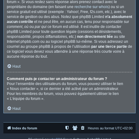
forum ». Si vous restez sans réponse alors prenez contact avec le
propriétaire du domaine (en faisant une
recherche sur whois
) ou si un
service gratuit est utilisé (exemple : Yahoo!, Free, f2s.com, etc.), avec le
service de gestion ou des abus. Notez que phpBB Limited
n’a absolument
aucun contrôle
et ne peut être, en aucun cas, tenu pour responsable sur
comment
,
où
ou
par qui
ce forum est utilisé. Il est inutile de contacter
phpBB Limited pour toute question légale (cessions et désistements,
responsabilité, propos diffamatoires, etc.)
non directement liée
au site
Internet phpbb.com ou au logiciel phpBB lui-même. Si vous adressez un
courriel au groupe phpBB à propos de l’utilisation
par une tierce partie
de
ce logiciel vous devez vous attendre à une réponse très courte voire à
aucune réponse du tout.
Haut
Comment puis-je contacter un administrateur du forum ?
Pour l’ensemble des utilisateurs du forum, vous pouvez utiliser le lien
« Nous contacter », si ce dernier a été activé par un administrateur.
Pour les membres du forum, vous pouvez également utiliser le lien
« L’équipe du forum ».
Haut
Index du forum
Heures au format
UTC+02:00