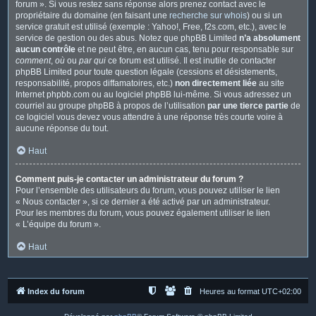
forum ». Si vous restez sans réponse alors prenez contact avec le
propriétaire du domaine (en faisant une
recherche sur whois
) ou si un
service gratuit est utilisé (exemple : Yahoo!, Free, f2s.com, etc.), avec le
service de gestion ou des abus. Notez que phpBB Limited
n’a absolument
aucun contrôle
et ne peut être, en aucun cas, tenu pour responsable sur
comment
,
où
ou
par qui
ce forum est utilisé. Il est inutile de contacter
phpBB Limited pour toute question légale (cessions et désistements,
responsabilité, propos diffamatoires, etc.)
non directement liée
au site
Internet phpbb.com ou au logiciel phpBB lui-même. Si vous adressez un
courriel au groupe phpBB à propos de l’utilisation
par une tierce partie
de
ce logiciel vous devez vous attendre à une réponse très courte voire à
aucune réponse du tout.
Haut
Comment puis-je contacter un administrateur du forum ?
Pour l’ensemble des utilisateurs du forum, vous pouvez utiliser le lien
« Nous contacter », si ce dernier a été activé par un administrateur.
Pour les membres du forum, vous pouvez également utiliser le lien
« L’équipe du forum ».
Haut
Index du forum
Heures au format
UTC+02:00