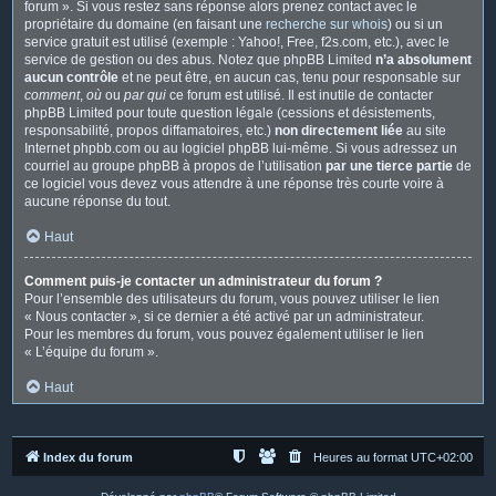
forum ». Si vous restez sans réponse alors prenez contact avec le
propriétaire du domaine (en faisant une
recherche sur whois
) ou si un
service gratuit est utilisé (exemple : Yahoo!, Free, f2s.com, etc.), avec le
service de gestion ou des abus. Notez que phpBB Limited
n’a absolument
aucun contrôle
et ne peut être, en aucun cas, tenu pour responsable sur
comment
,
où
ou
par qui
ce forum est utilisé. Il est inutile de contacter
phpBB Limited pour toute question légale (cessions et désistements,
responsabilité, propos diffamatoires, etc.)
non directement liée
au site
Internet phpbb.com ou au logiciel phpBB lui-même. Si vous adressez un
courriel au groupe phpBB à propos de l’utilisation
par une tierce partie
de
ce logiciel vous devez vous attendre à une réponse très courte voire à
aucune réponse du tout.
Haut
Comment puis-je contacter un administrateur du forum ?
Pour l’ensemble des utilisateurs du forum, vous pouvez utiliser le lien
« Nous contacter », si ce dernier a été activé par un administrateur.
Pour les membres du forum, vous pouvez également utiliser le lien
« L’équipe du forum ».
Haut
Index du forum
Heures au format
UTC+02:00