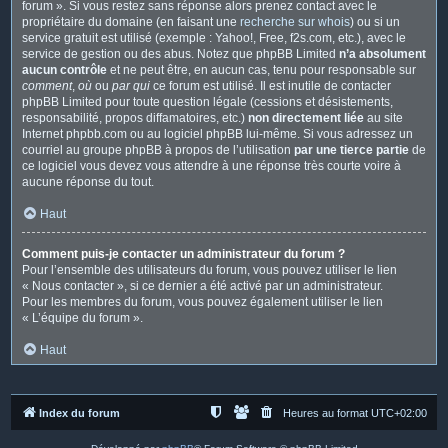
forum ». Si vous restez sans réponse alors prenez contact avec le
propriétaire du domaine (en faisant une
recherche sur whois
) ou si un
service gratuit est utilisé (exemple : Yahoo!, Free, f2s.com, etc.), avec le
service de gestion ou des abus. Notez que phpBB Limited
n’a absolument
aucun contrôle
et ne peut être, en aucun cas, tenu pour responsable sur
comment
,
où
ou
par qui
ce forum est utilisé. Il est inutile de contacter
phpBB Limited pour toute question légale (cessions et désistements,
responsabilité, propos diffamatoires, etc.)
non directement liée
au site
Internet phpbb.com ou au logiciel phpBB lui-même. Si vous adressez un
courriel au groupe phpBB à propos de l’utilisation
par une tierce partie
de
ce logiciel vous devez vous attendre à une réponse très courte voire à
aucune réponse du tout.
Haut
Comment puis-je contacter un administrateur du forum ?
Pour l’ensemble des utilisateurs du forum, vous pouvez utiliser le lien
« Nous contacter », si ce dernier a été activé par un administrateur.
Pour les membres du forum, vous pouvez également utiliser le lien
« L’équipe du forum ».
Haut
Index du forum
Heures au format
UTC+02:00