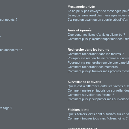
Messagerie privée
Je ne peux pas envoyer de messages privé
Je reçois sans arrêt des messages indésira
 connectés ?
J’ai reçu un spam ou un courriel abusif d’u
Amis et ignorés
Que sont mes listes d’amis et d’ignorés ?
?
Comment puis-je ajouter/supprimer des utilis
Recherche dans les forums
e connecter !?
Comment rechercher dans les forums ?
Pourquoi ma recherche ne renvoie aucun ré
Pourquoi ma recherche renvoie une page bl
Comment rechercher des membres ?
Comment puis-je trouver mes propres mess
Surveillance et favoris
Quelle est la différence entre les favoris et l
Comment mettre en favoris ou surveiller des
Comment surveiller des forums ?
Comment puis-je supprimer mes surveillanc
message ?
Fichiers joints
Quels fichiers joints sont autorisés sur ce f
Comment trouver tous mes fichiers joints ?