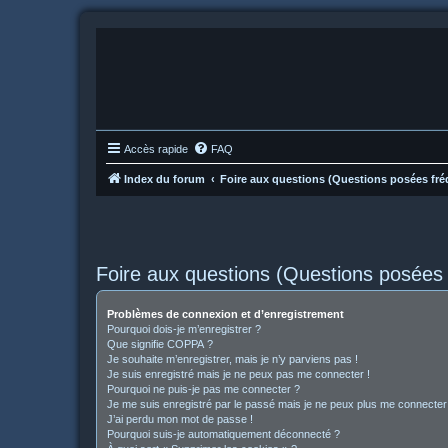
Accès rapide
FAQ
Index du forum
Foire aux questions (Questions posées f
Foire aux questions (Questions posée
Problèmes de connexion et d’enregistrement
Pourquoi dois-je m’enregistrer ?
Que signifie COPPA ?
Je souhaite m’enregistrer, mais je n’y parviens pas !
Je suis enregistré mais je ne peux pas me connecter !
Pourquoi ne puis-je pas me connecter ?
Je me suis enregistré par le passé mais je ne peux plus me connecter
J’ai perdu mon mot de passe !
Pourquoi suis-je automatiquement déconnecté ?