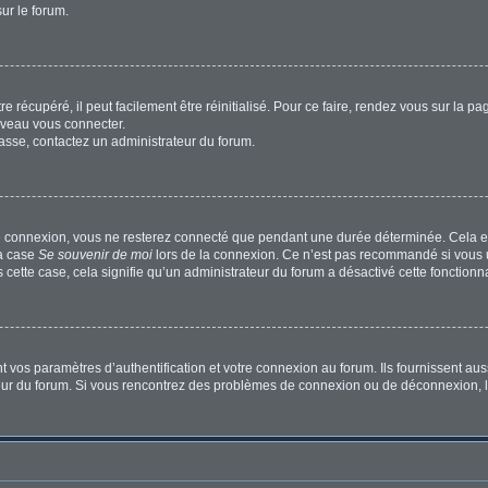
sur le forum.
 récupéré, il peut facilement être réinitialisé. Pour ce faire, rendez vous sur la p
uveau vous connecter.
passe, contactez un administrateur du forum.
e connexion, vous ne resterez connecté que pendant une durée déterminée. Cela em
la case
Se souvenir de moi
lors de la connexion. Ce n’est pas recommandé si vous u
s cette case, cela signifie qu’un administrateur du forum a désactivé cette fonctionna
os paramètres d’authentification et votre connexion au forum. Ils fournissent aussi
ateur du forum. Si vous rencontrez des problèmes de connexion ou de déconnexion, l