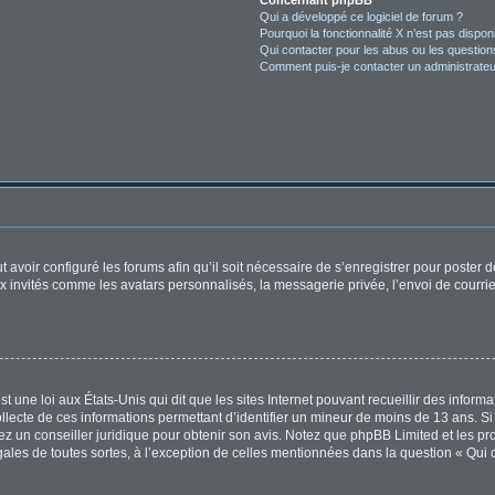
Concernant phpBB
Qui a développé ce logiciel de forum ?
Pourquoi la fonctionnalité X n’est pas dispon
Qui contacter pour les abus ou les questio
Comment puis-je contacter un administrateu
t avoir configuré les forums afin qu’il soit nécessaire de s’enregistrer pour poster
x invités comme les avatars personnalisés, la messagerie privée, l’envoi de courri
t une loi aux États-Unis qui dit que les sites Internet pouvant recueillir des infor
ollecte de ces informations permettant d’identifier un mineur de moins de 13 ans. S
tez un conseiller juridique pour obtenir son avis. Notez que phpBB Limited et les pr
égales de toutes sortes, à l’exception de celles mentionnées dans la question « Qui