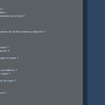
s !
bles !
n membre de ce forum !
ateurs de ma liste d’amis ou d’ignorés ?
sultat ?
anche ?!
ages et sujets ?
a surveillance ?
 sujets ?
es de sujets ?
orum ?