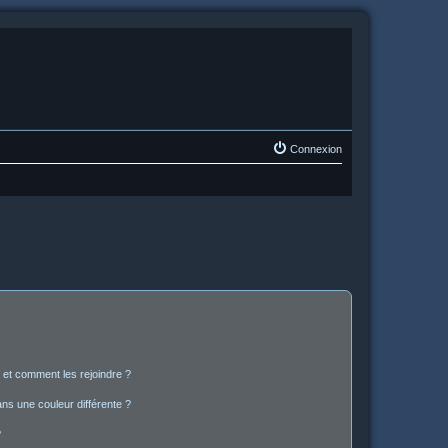
Connexion
s et comment les rejoindre ?
s une couleur différente ?
?