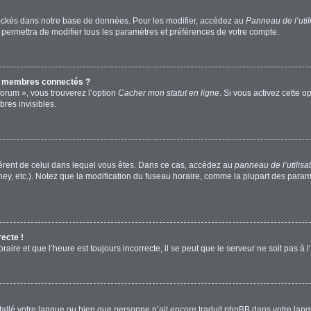
ockés dans notre base de données. Pour les modifier, accédez au
Panneau de l’util
 permettra de modifier tous les paramètres et préférences de votre compte.
s membres connectés ?
forum », vous trouverez l’option
Cacher mon statut en ligne
. Si vous activez cette o
res invisibles.
ifférent de celui dans lequel vous êtes. Dans ce cas, accédez au
panneau de l’utilisa
ney, etc.). Notez que la modification du fuseau horaire, comme la plupart des para
recte !
aire et que l’heure est toujours incorrecte, il se peut que le serveur ne soit pas à
installé votre langue ou bien que personne n’ait encore traduit phpBB dans votre l