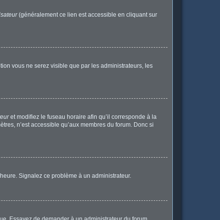
isateur
(généralement ce lien est accessible en cliquant sur
ption vous ne serez visible que par les administrateurs, les
teur
et modifiez le fuseau horaire afin qu’il corresponde à la
mètres, n’est accessible qu’aux membres du forum. Donc si
 l’heure. Signalez ce problème à un administrateur.
angue. Essayez de demander à un administrateur du forum