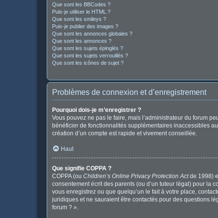
Que sont les BBCodes ?
Puis-je utiliser le HTML ?
Que sont les smileys ?
Puis-je publier des images ?
Que sont les annonces globales ?
Que sont les annonces ?
Que sont les sujets épinglés ?
Que sont les sujets verrouillés ?
Que sont les icônes de sujet ?
Problèmes de connexion et d’enregistrement
Pourquoi dois-je m’enregistrer ?
Vous pouvez ne pas le faire, mais l’administrateur du forum peu
bénéficier de fonctionnalités supplémentaires inaccessibles au
création d’un compte est rapide et vivement conseillée.
Haut
Que signifie COPPA ?
COPPA (ou
Children’s Online Privacy Protection Act
de 1998) es
consentement écrit des parents (ou d’un tuteur légal) pour la c
vous enregistrez ou que quelqu’un le fait à votre place, contac
juridiques et ne sauraient être contactés pour des questions l
forum ? ».