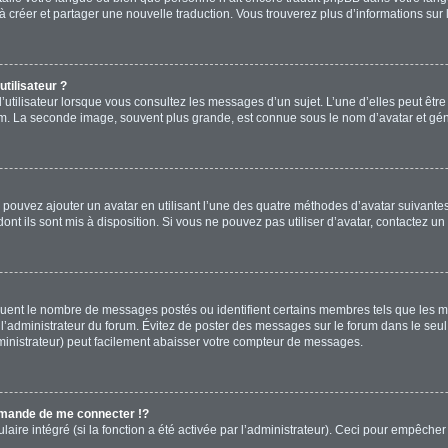
s à créer et partager une nouvelle traduction. Vous trouverez plus d’informations sur 
tilisateur ?
’utilisateur lorsque vous consultez les messages d’un sujet. L’une d’elles peut êtr
rum. La seconde image, souvent plus grande, est connue sous le nom d’avatar et 
s pouvez ajouter un avatar en utilisant l’une des quatre méthodes d’avatar suivantes 
ont ils sont mis à disposition. Si vous ne pouvez pas utiliser d’avatar, contactez un
diquent le nombre de messages postés ou identifient certains membres tels que les 
ar l’administrateur du forum. Évitez de poster des messages sur le forum dans le seu
ministrateur) peut facilement abaisser votre compteur de messages.
mande de me connecter !?
re intégré (si la fonction a été activée par l’administrateur). Ceci pour empêcher l’u