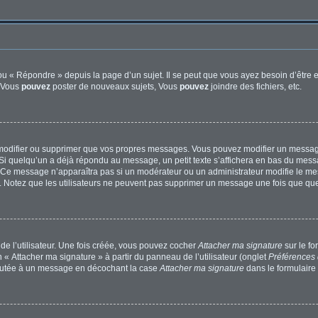
u « Répondre » depuis la page d’un sujet. Il se peut que vous ayez besoin d’être e
: Vous
pouvez
poster de nouveaux sujets, Vous
pouvez
joindre des fichiers, etc.
modifier ou supprimer que vos propres messages. Vous pouvez modifier un message
quelqu’un a déjà répondu au message, un petit texte s’affichera en bas du message 
n. Ce message n’apparaîtra pas si un modérateur ou un administrateur modifie le mes
ive. Notez que les utilisateurs ne peuvent pas supprimer un message une fois que qu
e l’utilisateur. Une fois créée, vous pouvez cocher
Attacher ma signature
sur le f
 « Attacher ma signature » à partir du panneau de l’utilisateur (onglet
Préférences 
joutée à un message en décochant la case
Attacher ma signature
dans le formulaire