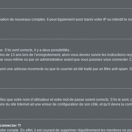
réation de nouveaux comptes. Il peut également avoir banni votre IP ou interdit le no
. S’ils sont corrects, il y a deux possibilités :
ins de 13 ans lors de l’enregistrement, alors vous devrez suivre les instructions r
par vous-même ou par un administrateur avant que vous puissiez vous connecter. Cet
rni une adresse incorrecte ou que le courriel ait été traité par un filtre anti-spam. 
iez que votre nom d’utilisateur et votre mot de passe soient corrects. S’ils le sont,
e du site Internet ait une erreur de configuration de son côté, et qu’il devra la corri
 connecter ?!
votre compte. En effet, il est courant de supprimer régulièrement les membres ne pos