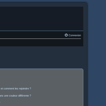
Connexion
s et comment les rejoindre ?
s une couleur différente ?
?