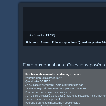
Accès rapide
FAQ
Index du forum
Foire aux questions (Questions posées f
Foire aux questions (Questions posée
Problèmes de connexion et d’enregistrement
Pourquoi dois-je m’enregistrer ?
Que signifie COPPA ?
Je souhaite m’enregistrer, mais je n’y parviens pas !
Je suis enregistré mais je ne peux pas me connecter !
Pourquoi ne puis-je pas me connecter ?
Je me suis enregistré par le passé mais je ne peux plus me connecter
J’ai perdu mon mot de passe !
Pourquoi suis-je automatiquement déconnecté ?