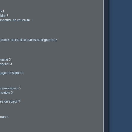
s !
bles !
n membre de ce forum !
ateurs de ma liste d’amis ou d’ignorés ?
sultat ?
anche ?!
ages et sujets ?
a surveillance ?
 sujets ?
es de sujets ?
orum ?