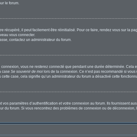
sur le forum.
 récupéré, il peut facilement être réinitialisé. Pour ce faire, rendez vous sur la p
uveau vous connecter.
passe, contactez un administrateur du forum.
e connexion, vous ne resterez connecté que pendant une durée déterminée. Cela em
la case
Se souvenir de moi
lors de la connexion. Ce n’est pas recommandé si vous u
s cette case, cela signifie qu’un administrateur du forum a désactivé cette fonctionna
os paramètres d’authentification et votre connexion au forum. Ils fournissent aussi
ateur du forum. Si vous rencontrez des problèmes de connexion ou de déconnexion, l