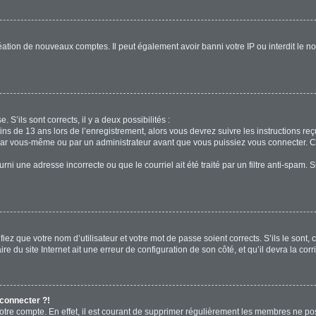
réation de nouveaux comptes. Il peut également avoir banni votre IP ou interdit le no
. S’ils sont corrects, il y a deux possibilités :
ins de 13 ans lors de l’enregistrement, alors vous devrez suivre les instructions r
par vous-même ou par un administrateur avant que vous puissiez vous connecter. Cet
rni une adresse incorrecte ou que le courriel ait été traité par un filtre anti-spam. 
iez que votre nom d’utilisateur et votre mot de passe soient corrects. S’ils le sont,
e du site Internet ait une erreur de configuration de son côté, et qu’il devra la corri
 connecter ?!
votre compte. En effet, il est courant de supprimer régulièrement les membres ne pos