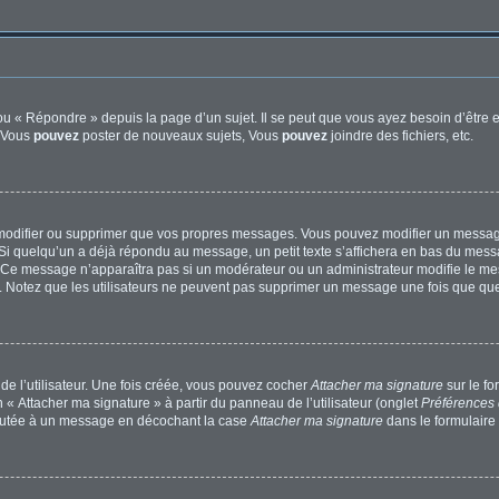
u « Répondre » depuis la page d’un sujet. Il se peut que vous ayez besoin d’être e
: Vous
pouvez
poster de nouveaux sujets, Vous
pouvez
joindre des fichiers, etc.
modifier ou supprimer que vos propres messages. Vous pouvez modifier un message
quelqu’un a déjà répondu au message, un petit texte s’affichera en bas du message 
n. Ce message n’apparaîtra pas si un modérateur ou un administrateur modifie le mes
ive. Notez que les utilisateurs ne peuvent pas supprimer un message une fois que qu
e l’utilisateur. Une fois créée, vous pouvez cocher
Attacher ma signature
sur le f
 « Attacher ma signature » à partir du panneau de l’utilisateur (onglet
Préférences 
joutée à un message en décochant la case
Attacher ma signature
dans le formulaire