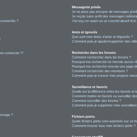
Messagerie privée
Je ne peux pas envoyer de messages privé
Je reçois sans arrêt des messages indésira
 connectés ?
J’ai reçu un spam ou un courriel abusif d’u
Amis et ignorés
Que sont mes listes d’amis et d’ignorés ?
?
Comment puis-je ajouter/supprimer des utilis
Recherche dans les forums
e connecter !?
Comment rechercher dans les forums ?
Pourquoi ma recherche ne renvoie aucun ré
Pourquoi ma recherche renvoie une page bl
Comment rechercher des membres ?
Comment puis-je trouver mes propres mess
Surveillance et favoris
Quelle est la différence entre les favoris et l
Comment mettre en favoris ou surveiller des
Comment surveiller des forums ?
Comment puis-je supprimer mes surveillanc
message ?
Fichiers joints
Quels fichiers joints sont autorisés sur ce f
Comment trouver tous mes fichiers joints ?