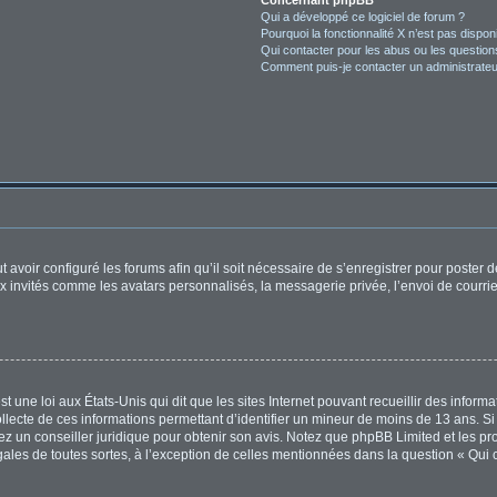
Concernant phpBB
Qui a développé ce logiciel de forum ?
Pourquoi la fonctionnalité X n’est pas dispon
Qui contacter pour les abus ou les questio
Comment puis-je contacter un administrateu
t avoir configuré les forums afin qu’il soit nécessaire de s’enregistrer pour poster
x invités comme les avatars personnalisés, la messagerie privée, l’envoi de courri
t une loi aux États-Unis qui dit que les sites Internet pouvant recueillir des infor
ollecte de ces informations permettant d’identifier un mineur de moins de 13 ans. S
tez un conseiller juridique pour obtenir son avis. Notez que phpBB Limited et les pr
égales de toutes sortes, à l’exception de celles mentionnées dans la question « Qui