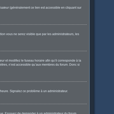
isateur
(généralement ce lien est accessible en cliquant sur
ption vous ne serez visible que par les administrateurs, les
teur
et modifiez le fuseau horaire afin qu’il corresponde à la
mètres, n’est accessible qu’aux membres du forum. Donc si
 l’heure. Signalez ce problème à un administrateur.
angue. Essayez de demander à un administrateur du forum