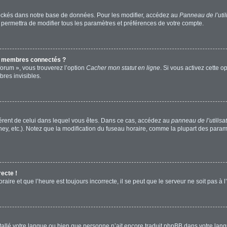
ockés dans notre base de données. Pour les modifier, accédez au
Panneau de l’util
 permettra de modifier tous les paramètres et préférences de votre compte.
s membres connectés ?
forum », vous trouverez l’option
Cacher mon statut en ligne
. Si vous activez cette o
res invisibles.
ifférent de celui dans lequel vous êtes. Dans ce cas, accédez au
panneau de l’utilisa
ney, etc.). Notez que la modification du fuseau horaire, comme la plupart des para
recte !
aire et que l’heure est toujours incorrecte, il se peut que le serveur ne soit pas à
installé votre langue ou bien que personne n’ait encore traduit phpBB dans votre l