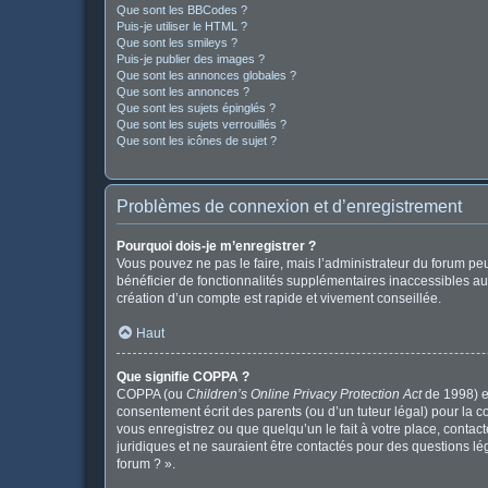
Que sont les BBCodes ?
Puis-je utiliser le HTML ?
Que sont les smileys ?
Puis-je publier des images ?
Que sont les annonces globales ?
Que sont les annonces ?
Que sont les sujets épinglés ?
Que sont les sujets verrouillés ?
Que sont les icônes de sujet ?
Problèmes de connexion et d’enregistrement
Pourquoi dois-je m’enregistrer ?
Vous pouvez ne pas le faire, mais l’administrateur du forum peu
bénéficier de fonctionnalités supplémentaires inaccessibles au
création d’un compte est rapide et vivement conseillée.
Haut
Que signifie COPPA ?
COPPA (ou
Children’s Online Privacy Protection Act
de 1998) es
consentement écrit des parents (ou d’un tuteur légal) pour la c
vous enregistrez ou que quelqu’un le fait à votre place, contac
juridiques et ne sauraient être contactés pour des questions l
forum ? ».