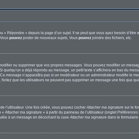
u « Répondre » depuis la page d’un sujet. Il se peut que vous ayez besoin d’être e
: Vous
pouvez
poster de nouveaux sujets, Vous
pouvez
joindre des fichiers, etc.
modifier ou supprimer que vos propres messages. Vous pouvez modifier un message
quelqu’un a déjà répondu au message, un petit texte s’affichera en bas du message 
n. Ce message n’apparaîtra pas si un modérateur ou un administrateur modifie le mes
ive. Notez que les utilisateurs ne peuvent pas supprimer un message une fois que qu
e l’utilisateur. Une fois créée, vous pouvez cocher
Attacher ma signature
sur le f
 « Attacher ma signature » à partir du panneau de l’utilisateur (onglet
Préférences 
joutée à un message en décochant la case
Attacher ma signature
dans le formulaire