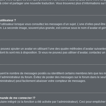
s à créer et partager une nouvelle traduction. Vous trouverez plus d’informations sur 
tilisateur ?
’utilisateur lorsque vous consultez les messages d’un sujet. L’une d’elles peut êtr
rum. La seconde image, souvent plus grande, est connue sous le nom d’avatar et 
s pouvez ajouter un avatar en utilisant l’une des quatre méthodes d’avatar suivantes 
ont ils sont mis à disposition. Si vous ne pouvez pas utiliser d’avatar, contactez un
diquent le nombre de messages postés ou identifient certains membres tels que les 
ar l’administrateur du forum. Évitez de poster des messages sur le forum dans le seu
ministrateur) peut facilement abaisser votre compteur de messages.
mande de me connecter !?
re intégré (si la fonction a été activée par l’administrateur). Ceci pour empêcher l’u