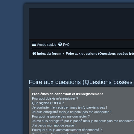
Accès rapide
FAQ
Index du forum
Foire aux questions (Questions posées f
Foire aux questions (Questions posée
Problèmes de connexion et d’enregistrement
Pourquoi dois-je m’enregistrer ?
Que signifie COPPA ?
Je souhaite m’enregistrer, mais je n’y parviens pas !
Je suis enregistré mais je ne peux pas me connecter !
Pourquoi ne puis-je pas me connecter ?
Je me suis enregistré par le passé mais je ne peux plus me connecter
J’ai perdu mon mot de passe !
Pourquoi suis-je automatiquement déconnecté ?