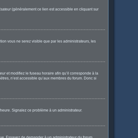
isateur
(généralement ce lien est accessible en cliquant sur
ption vous ne serez visible que par les administrateurs, les
teur
et modifiez le fuseau horaire afin qu’il corresponde à la
mètres, n’est accessible qu’aux membres du forum. Donc si
 l’heure. Signalez ce problème à un administrateur.
angue. Essayez de demander à un administrateur du forum