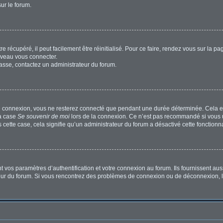
sur le forum.
 récupéré, il peut facilement être réinitialisé. Pour ce faire, rendez vous sur la p
uveau vous connecter.
passe, contactez un administrateur du forum.
e connexion, vous ne resterez connecté que pendant une durée déterminée. Cela em
la case
Se souvenir de moi
lors de la connexion. Ce n’est pas recommandé si vous u
s cette case, cela signifie qu’un administrateur du forum a désactivé cette fonctionna
os paramètres d’authentification et votre connexion au forum. Ils fournissent aussi
ateur du forum. Si vous rencontrez des problèmes de connexion ou de déconnexion, l