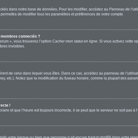
ockés dans notre base de données. Pour les modifier, accédez au
Panneau de l’util
 permettra de modifier tous les paramètres et préférences de votre compte.
s membres connectés ?
forum », vous trouverez l’option
Cacher mon statut en ligne
. Si vous activez cette o
res invisibles.
ifférent de celui dans lequel vous êtes. Dans ce cas, accédez au
panneau de l’utilisa
ney, etc.). Notez que la modification du fuseau horaire, comme la plupart des para
recte !
aire et que l’heure est toujours incorrecte, il se peut que le serveur ne soit pas à
installé votre langue ou bien que personne n’ait encore traduit phpBB dans votre l