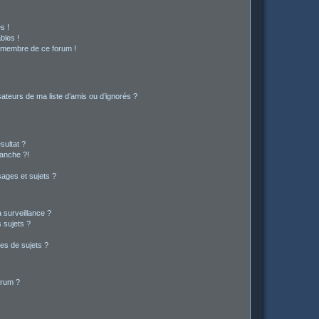
s !
bles !
n membre de ce forum !
ateurs de ma liste d’amis ou d’ignorés ?
sultat ?
anche ?!
ages et sujets ?
a surveillance ?
 sujets ?
es de sujets ?
orum ?