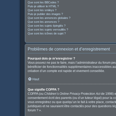
Que sont les BBCodes ?
Puis-je utiliser le HTML ?
Que sont les smileys ?
Puis-je publier des images ?
Que sont les annonces globales ?
Que sont les annonces ?
Que sont les sujets épinglés ?
Que sont les sujets verrouillés ?
Que sont les icônes de sujet ?
Problèmes de connexion et d’enregistrement
Pourquoi dois-je m’enregistrer ?
Vous pouvez ne pas le faire, mais l’administrateur du forum peu
bénéficier de fonctionnalités supplémentaires inaccessibles au
création d’un compte est rapide et vivement conseillée.
Haut
Que signifie COPPA ?
COPPA (ou
Children’s Online Privacy Protection Act
de 1998) es
consentement écrit des parents (ou d’un tuteur légal) pour la c
vous enregistrez ou que quelqu’un le fait à votre place, contac
juridiques et ne sauraient être contactés pour des questions l
forum ? ».