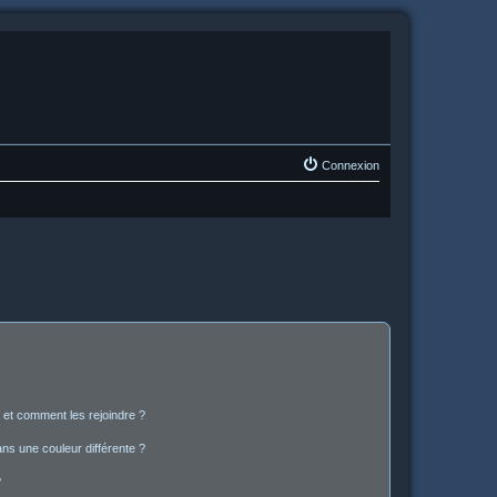
Connexion
s et comment les rejoindre ?
s une couleur différente ?
?