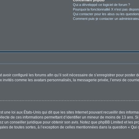
Concernant phpBB
Qui a développé ce logiciel de forum ?
Pourquoi la fonctionnalité X n’est pas dispon
Qui contacter pour les abus ou les questio
Comment puis-je contacter un administrateu
t avoir configuré les forums afin qu’il soit nécessaire de s’enregistrer pour poster
x invités comme les avatars personnalisés, la messagerie privée, l’envoi de courri
t une loi aux États-Unis qui dit que les sites Internet pouvant recueillir des infor
ollecte de ces informations permettant d’identifier un mineur de moins de 13 ans. S
tez un conseiller juridique pour obtenir son avis. Notez que phpBB Limited et les pr
égales de toutes sortes, à l’exception de celles mentionnées dans la question « Qui