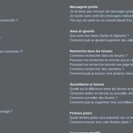
Messagerie privée
Je ne peux pas envoyer de messages privé
Je reçois sans arrêt des messages indésira
 connectés ?
J’ai reçu un spam ou un courriel abusif d’u
Amis et ignorés
Que sont mes listes d’amis et d’ignorés ?
?
Comment puis-je ajouter/supprimer des utilis
Recherche dans les forums
e connecter !?
Comment rechercher dans les forums ?
Pourquoi ma recherche ne renvoie aucun ré
Pourquoi ma recherche renvoie une page bl
Comment rechercher des membres ?
Comment puis-je trouver mes propres mess
Surveillance et favoris
Quelle est la différence entre les favoris et l
Comment mettre en favoris ou surveiller des
Comment surveiller des forums ?
Comment puis-je supprimer mes surveillanc
message ?
Fichiers joints
Quels fichiers joints sont autorisés sur ce f
Comment trouver tous mes fichiers joints ?