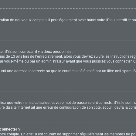
réation de nouveaux comptes. Il peut également avoir banni votre IP ou interdit le no
. S’ils sont corrects, il y a deux possibilités :
ins de 13 ans lors de l’enregistrement, alors vous devrez suivre les instructions r
par vous-même ou par un administrateur avant que vous puissiez vous connecter. Cet
rni une adresse incorrecte ou que le courriel ait été traité par un filtre anti-spam. 
iez que votre nom d’utilisateur et votre mot de passe soient corrects. S’ils le sont,
e du site Internet ait une erreur de configuration de son côté, et qu’il devra la corri
 connecter ?!
votre compte. En effet, il est courant de supprimer régulièrement les membres ne pos