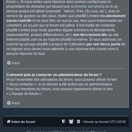
forum ». Si vous restez sans réponse alors prenez contact avec le
propriétaire du domaine (en faisant une
recherche sur whois
) ou si un
service gratuit est utilisé (exemple : Yahoo!, Free, f2s.com, etc.), avec le
service de gestion ou des abus. Notez que phpBB Limited
n’a absolument
aucun contrôle
et ne peut être, en aucun cas, tenu pour responsable sur
comment
,
où
ou
par qui
ce forum est utilisé. Il est inutile de contacter
phpBB Limited pour toute question légale (cessions et désistements,
responsabilité, propos diffamatoires, etc.)
non directement liée
au site
Internet phpbb.com ou au logiciel phpBB lui-même. Si vous adressez un
courriel au groupe phpBB à propos de l’utilisation
par une tierce partie
de
ce logiciel vous devez vous attendre à une réponse très courte voire à
aucune réponse du tout.
Haut
Comment puis-je contacter un administrateur du forum ?
Pour l’ensemble des utilisateurs du forum, vous pouvez utiliser le lien
« Nous contacter », si ce dernier a été activé par un administrateur.
Pour les membres du forum, vous pouvez également utiliser le lien
« L’équipe du forum ».
Haut
Index du forum
Heures au format
UTC+02:00