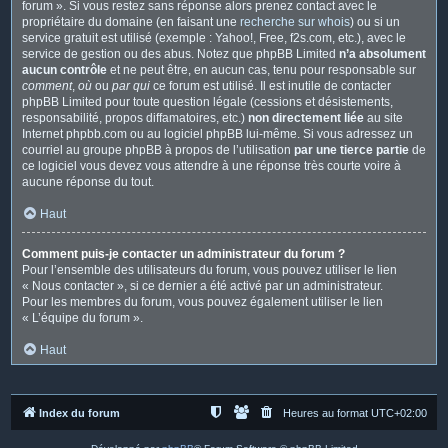
forum ». Si vous restez sans réponse alors prenez contact avec le
propriétaire du domaine (en faisant une
recherche sur whois
) ou si un
service gratuit est utilisé (exemple : Yahoo!, Free, f2s.com, etc.), avec le
service de gestion ou des abus. Notez que phpBB Limited
n’a absolument
aucun contrôle
et ne peut être, en aucun cas, tenu pour responsable sur
comment
,
où
ou
par qui
ce forum est utilisé. Il est inutile de contacter
phpBB Limited pour toute question légale (cessions et désistements,
responsabilité, propos diffamatoires, etc.)
non directement liée
au site
Internet phpbb.com ou au logiciel phpBB lui-même. Si vous adressez un
courriel au groupe phpBB à propos de l’utilisation
par une tierce partie
de
ce logiciel vous devez vous attendre à une réponse très courte voire à
aucune réponse du tout.
Haut
Comment puis-je contacter un administrateur du forum ?
Pour l’ensemble des utilisateurs du forum, vous pouvez utiliser le lien
« Nous contacter », si ce dernier a été activé par un administrateur.
Pour les membres du forum, vous pouvez également utiliser le lien
« L’équipe du forum ».
Haut
Index du forum
Heures au format
UTC+02:00