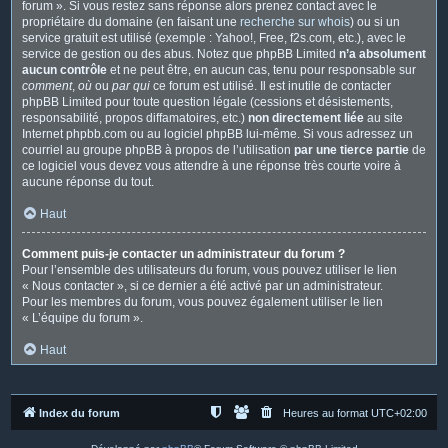
forum ». Si vous restez sans réponse alors prenez contact avec le
propriétaire du domaine (en faisant une
recherche sur whois
) ou si un
service gratuit est utilisé (exemple : Yahoo!, Free, f2s.com, etc.), avec le
service de gestion ou des abus. Notez que phpBB Limited
n’a absolument
aucun contrôle
et ne peut être, en aucun cas, tenu pour responsable sur
comment
,
où
ou
par qui
ce forum est utilisé. Il est inutile de contacter
phpBB Limited pour toute question légale (cessions et désistements,
responsabilité, propos diffamatoires, etc.)
non directement liée
au site
Internet phpbb.com ou au logiciel phpBB lui-même. Si vous adressez un
courriel au groupe phpBB à propos de l’utilisation
par une tierce partie
de
ce logiciel vous devez vous attendre à une réponse très courte voire à
aucune réponse du tout.
Haut
Comment puis-je contacter un administrateur du forum ?
Pour l’ensemble des utilisateurs du forum, vous pouvez utiliser le lien
« Nous contacter », si ce dernier a été activé par un administrateur.
Pour les membres du forum, vous pouvez également utiliser le lien
« L’équipe du forum ».
Haut
Index du forum
Heures au format
UTC+02:00