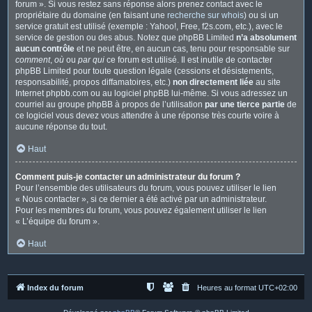
forum ». Si vous restez sans réponse alors prenez contact avec le
propriétaire du domaine (en faisant une
recherche sur whois
) ou si un
service gratuit est utilisé (exemple : Yahoo!, Free, f2s.com, etc.), avec le
service de gestion ou des abus. Notez que phpBB Limited
n’a absolument
aucun contrôle
et ne peut être, en aucun cas, tenu pour responsable sur
comment
,
où
ou
par qui
ce forum est utilisé. Il est inutile de contacter
phpBB Limited pour toute question légale (cessions et désistements,
responsabilité, propos diffamatoires, etc.)
non directement liée
au site
Internet phpbb.com ou au logiciel phpBB lui-même. Si vous adressez un
courriel au groupe phpBB à propos de l’utilisation
par une tierce partie
de
ce logiciel vous devez vous attendre à une réponse très courte voire à
aucune réponse du tout.
Haut
Comment puis-je contacter un administrateur du forum ?
Pour l’ensemble des utilisateurs du forum, vous pouvez utiliser le lien
« Nous contacter », si ce dernier a été activé par un administrateur.
Pour les membres du forum, vous pouvez également utiliser le lien
« L’équipe du forum ».
Haut
Index du forum
Heures au format
UTC+02:00