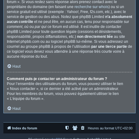
forum ». Si vous restez sans réponse alors prenez contact avec le
propriétaire du domaine (en faisant une
recherche sur whois
) ou si un
service gratuit est utilisé (exemple : Yahoo!, Free, f2s.com, etc.), avec le
service de gestion ou des abus. Notez que phpBB Limited
n’a absolument
aucun contrôle
et ne peut être, en aucun cas, tenu pour responsable sur
comment
,
où
ou
par qui
ce forum est utilisé. Il est inutile de contacter
phpBB Limited pour toute question légale (cessions et désistements,
responsabilité, propos diffamatoires, etc.)
non directement liée
au site
Internet phpbb.com ou au logiciel phpBB lui-même. Si vous adressez un
courriel au groupe phpBB à propos de l’utilisation
par une tierce partie
de
ce logiciel vous devez vous attendre à une réponse très courte voire à
aucune réponse du tout.
Haut
Comment puis-je contacter un administrateur du forum ?
Pour l’ensemble des utilisateurs du forum, vous pouvez utiliser le lien
« Nous contacter », si ce dernier a été activé par un administrateur.
Pour les membres du forum, vous pouvez également utiliser le lien
« L’équipe du forum ».
Haut
Index du forum
Heures au format
UTC+02:00