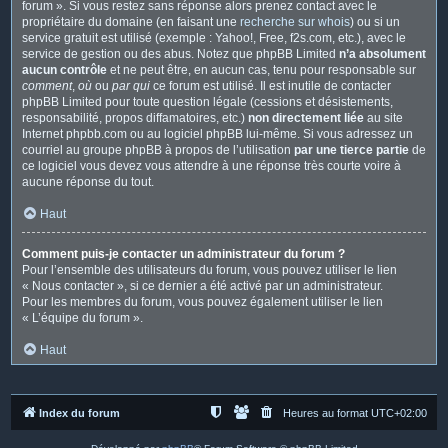
forum ». Si vous restez sans réponse alors prenez contact avec le
propriétaire du domaine (en faisant une
recherche sur whois
) ou si un
service gratuit est utilisé (exemple : Yahoo!, Free, f2s.com, etc.), avec le
service de gestion ou des abus. Notez que phpBB Limited
n’a absolument
aucun contrôle
et ne peut être, en aucun cas, tenu pour responsable sur
comment
,
où
ou
par qui
ce forum est utilisé. Il est inutile de contacter
phpBB Limited pour toute question légale (cessions et désistements,
responsabilité, propos diffamatoires, etc.)
non directement liée
au site
Internet phpbb.com ou au logiciel phpBB lui-même. Si vous adressez un
courriel au groupe phpBB à propos de l’utilisation
par une tierce partie
de
ce logiciel vous devez vous attendre à une réponse très courte voire à
aucune réponse du tout.
Haut
Comment puis-je contacter un administrateur du forum ?
Pour l’ensemble des utilisateurs du forum, vous pouvez utiliser le lien
« Nous contacter », si ce dernier a été activé par un administrateur.
Pour les membres du forum, vous pouvez également utiliser le lien
« L’équipe du forum ».
Haut
Index du forum
Heures au format
UTC+02:00