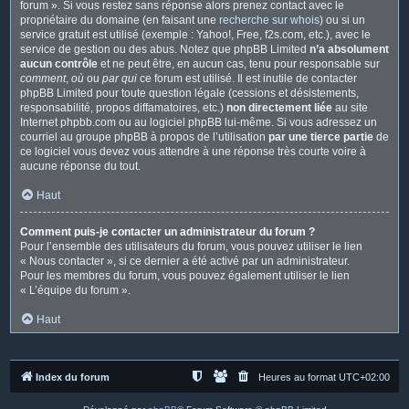
forum ». Si vous restez sans réponse alors prenez contact avec le
propriétaire du domaine (en faisant une
recherche sur whois
) ou si un
service gratuit est utilisé (exemple : Yahoo!, Free, f2s.com, etc.), avec le
service de gestion ou des abus. Notez que phpBB Limited
n’a absolument
aucun contrôle
et ne peut être, en aucun cas, tenu pour responsable sur
comment
,
où
ou
par qui
ce forum est utilisé. Il est inutile de contacter
phpBB Limited pour toute question légale (cessions et désistements,
responsabilité, propos diffamatoires, etc.)
non directement liée
au site
Internet phpbb.com ou au logiciel phpBB lui-même. Si vous adressez un
courriel au groupe phpBB à propos de l’utilisation
par une tierce partie
de
ce logiciel vous devez vous attendre à une réponse très courte voire à
aucune réponse du tout.
Haut
Comment puis-je contacter un administrateur du forum ?
Pour l’ensemble des utilisateurs du forum, vous pouvez utiliser le lien
« Nous contacter », si ce dernier a été activé par un administrateur.
Pour les membres du forum, vous pouvez également utiliser le lien
« L’équipe du forum ».
Haut
Index du forum
Heures au format
UTC+02:00