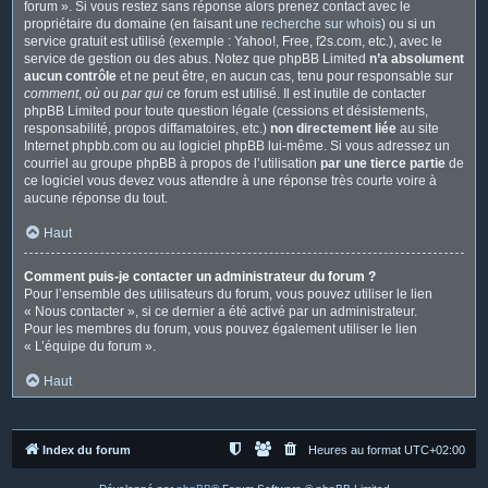
forum ». Si vous restez sans réponse alors prenez contact avec le
propriétaire du domaine (en faisant une
recherche sur whois
) ou si un
service gratuit est utilisé (exemple : Yahoo!, Free, f2s.com, etc.), avec le
service de gestion ou des abus. Notez que phpBB Limited
n’a absolument
aucun contrôle
et ne peut être, en aucun cas, tenu pour responsable sur
comment
,
où
ou
par qui
ce forum est utilisé. Il est inutile de contacter
phpBB Limited pour toute question légale (cessions et désistements,
responsabilité, propos diffamatoires, etc.)
non directement liée
au site
Internet phpbb.com ou au logiciel phpBB lui-même. Si vous adressez un
courriel au groupe phpBB à propos de l’utilisation
par une tierce partie
de
ce logiciel vous devez vous attendre à une réponse très courte voire à
aucune réponse du tout.
Haut
Comment puis-je contacter un administrateur du forum ?
Pour l’ensemble des utilisateurs du forum, vous pouvez utiliser le lien
« Nous contacter », si ce dernier a été activé par un administrateur.
Pour les membres du forum, vous pouvez également utiliser le lien
« L’équipe du forum ».
Haut
Index du forum
Heures au format
UTC+02:00