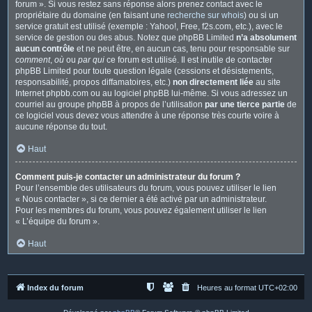
forum ». Si vous restez sans réponse alors prenez contact avec le
propriétaire du domaine (en faisant une
recherche sur whois
) ou si un
service gratuit est utilisé (exemple : Yahoo!, Free, f2s.com, etc.), avec le
service de gestion ou des abus. Notez que phpBB Limited
n’a absolument
aucun contrôle
et ne peut être, en aucun cas, tenu pour responsable sur
comment
,
où
ou
par qui
ce forum est utilisé. Il est inutile de contacter
phpBB Limited pour toute question légale (cessions et désistements,
responsabilité, propos diffamatoires, etc.)
non directement liée
au site
Internet phpbb.com ou au logiciel phpBB lui-même. Si vous adressez un
courriel au groupe phpBB à propos de l’utilisation
par une tierce partie
de
ce logiciel vous devez vous attendre à une réponse très courte voire à
aucune réponse du tout.
Haut
Comment puis-je contacter un administrateur du forum ?
Pour l’ensemble des utilisateurs du forum, vous pouvez utiliser le lien
« Nous contacter », si ce dernier a été activé par un administrateur.
Pour les membres du forum, vous pouvez également utiliser le lien
« L’équipe du forum ».
Haut
Index du forum
Heures au format
UTC+02:00