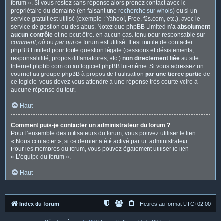
forum ». Si vous restez sans réponse alors prenez contact avec le
propriétaire du domaine (en faisant une
recherche sur whois
) ou si un
service gratuit est utilisé (exemple : Yahoo!, Free, f2s.com, etc.), avec le
service de gestion ou des abus. Notez que phpBB Limited
n’a absolument
aucun contrôle
et ne peut être, en aucun cas, tenu pour responsable sur
comment
,
où
ou
par qui
ce forum est utilisé. Il est inutile de contacter
phpBB Limited pour toute question légale (cessions et désistements,
responsabilité, propos diffamatoires, etc.)
non directement liée
au site
Internet phpbb.com ou au logiciel phpBB lui-même. Si vous adressez un
courriel au groupe phpBB à propos de l’utilisation
par une tierce partie
de
ce logiciel vous devez vous attendre à une réponse très courte voire à
aucune réponse du tout.
Haut
Comment puis-je contacter un administrateur du forum ?
Pour l’ensemble des utilisateurs du forum, vous pouvez utiliser le lien
« Nous contacter », si ce dernier a été activé par un administrateur.
Pour les membres du forum, vous pouvez également utiliser le lien
« L’équipe du forum ».
Haut
Index du forum
Heures au format
UTC+02:00