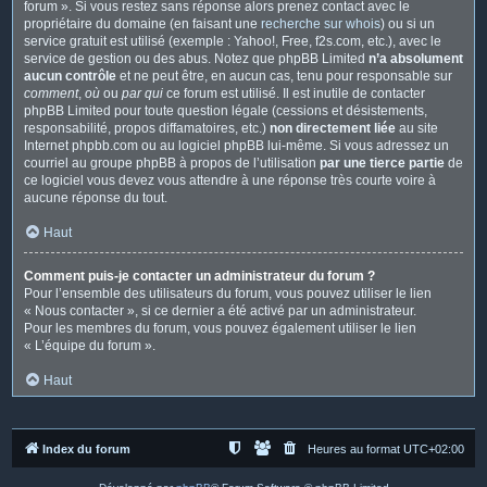
forum ». Si vous restez sans réponse alors prenez contact avec le
propriétaire du domaine (en faisant une
recherche sur whois
) ou si un
service gratuit est utilisé (exemple : Yahoo!, Free, f2s.com, etc.), avec le
service de gestion ou des abus. Notez que phpBB Limited
n’a absolument
aucun contrôle
et ne peut être, en aucun cas, tenu pour responsable sur
comment
,
où
ou
par qui
ce forum est utilisé. Il est inutile de contacter
phpBB Limited pour toute question légale (cessions et désistements,
responsabilité, propos diffamatoires, etc.)
non directement liée
au site
Internet phpbb.com ou au logiciel phpBB lui-même. Si vous adressez un
courriel au groupe phpBB à propos de l’utilisation
par une tierce partie
de
ce logiciel vous devez vous attendre à une réponse très courte voire à
aucune réponse du tout.
Haut
Comment puis-je contacter un administrateur du forum ?
Pour l’ensemble des utilisateurs du forum, vous pouvez utiliser le lien
« Nous contacter », si ce dernier a été activé par un administrateur.
Pour les membres du forum, vous pouvez également utiliser le lien
« L’équipe du forum ».
Haut
Index du forum
Heures au format
UTC+02:00