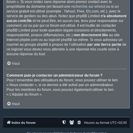
forum ». Si vous restez sans réponse alors prenez contact avec le
propriétaire du domaine (en faisant une
recherche sur whois
) ou si un
service gratuit est utilisé (exemple : Yahoo!, Free, f2s.com, etc.), avec le
service de gestion ou des abus. Notez que phpBB Limited
n’a absolument
aucun contrôle
et ne peut être, en aucun cas, tenu pour responsable sur
comment
,
où
ou
par qui
ce forum est utilisé. Il est inutile de contacter
phpBB Limited pour toute question légale (cessions et désistements,
responsabilité, propos diffamatoires, etc.)
non directement liée
au site
Internet phpbb.com ou au logiciel phpBB lui-même. Si vous adressez un
courriel au groupe phpBB à propos de l’utilisation
par une tierce partie
de
ce logiciel vous devez vous attendre à une réponse très courte voire à
aucune réponse du tout.
Haut
Comment puis-je contacter un administrateur du forum ?
Pour l’ensemble des utilisateurs du forum, vous pouvez utiliser le lien
« Nous contacter », si ce dernier a été activé par un administrateur.
Pour les membres du forum, vous pouvez également utiliser le lien
« L’équipe du forum ».
Haut
Index du forum
Heures au format
UTC+02:00