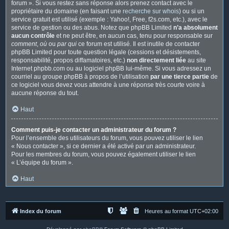
forum ». Si vous restez sans réponse alors prenez contact avec le
propriétaire du domaine (en faisant une
recherche sur whois
) ou si un
service gratuit est utilisé (exemple : Yahoo!, Free, f2s.com, etc.), avec le
service de gestion ou des abus. Notez que phpBB Limited
n’a absolument
aucun contrôle
et ne peut être, en aucun cas, tenu pour responsable sur
comment
,
où
ou
par qui
ce forum est utilisé. Il est inutile de contacter
phpBB Limited pour toute question légale (cessions et désistements,
responsabilité, propos diffamatoires, etc.)
non directement liée
au site
Internet phpbb.com ou au logiciel phpBB lui-même. Si vous adressez un
courriel au groupe phpBB à propos de l’utilisation
par une tierce partie
de
ce logiciel vous devez vous attendre à une réponse très courte voire à
aucune réponse du tout.
Haut
Comment puis-je contacter un administrateur du forum ?
Pour l’ensemble des utilisateurs du forum, vous pouvez utiliser le lien
« Nous contacter », si ce dernier a été activé par un administrateur.
Pour les membres du forum, vous pouvez également utiliser le lien
« L’équipe du forum ».
Haut
Index du forum
Heures au format
UTC+02:00