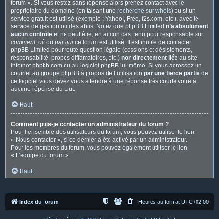
forum ». Si vous restez sans réponse alors prenez contact avec le
propriétaire du domaine (en faisant une
recherche sur whois
) ou si un
service gratuit est utilisé (exemple : Yahoo!, Free, f2s.com, etc.), avec le
service de gestion ou des abus. Notez que phpBB Limited
n’a absolument
aucun contrôle
et ne peut être, en aucun cas, tenu pour responsable sur
comment
,
où
ou
par qui
ce forum est utilisé. Il est inutile de contacter
phpBB Limited pour toute question légale (cessions et désistements,
responsabilité, propos diffamatoires, etc.)
non directement liée
au site
Internet phpbb.com ou au logiciel phpBB lui-même. Si vous adressez un
courriel au groupe phpBB à propos de l’utilisation
par une tierce partie
de
ce logiciel vous devez vous attendre à une réponse très courte voire à
aucune réponse du tout.
Haut
Comment puis-je contacter un administrateur du forum ?
Pour l’ensemble des utilisateurs du forum, vous pouvez utiliser le lien
« Nous contacter », si ce dernier a été activé par un administrateur.
Pour les membres du forum, vous pouvez également utiliser le lien
« L’équipe du forum ».
Haut
Index du forum
Heures au format
UTC+02:00