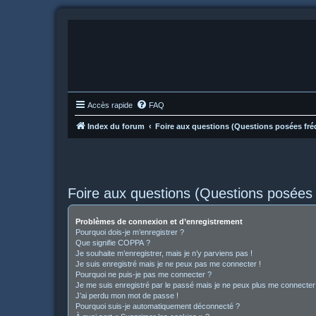
Accès rapide
FAQ
Index du forum
Foire aux questions (Questions posées f
Foire aux questions (Questions posée
Problèmes de connexion et d’enregistrement
Pourquoi dois-je m’enregistrer ?
Que signifie COPPA ?
Je souhaite m’enregistrer, mais je n’y parviens pas !
Je suis enregistré mais je ne peux pas me connecter !
Pourquoi ne puis-je pas me connecter ?
Je me suis enregistré par le passé mais je ne peux plus me connecter
J’ai perdu mon mot de passe !
Pourquoi suis-je automatiquement déconnecté ?