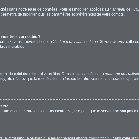
ockés dans notre base de données. Pour les modifier, accédez au
Panneau de l’util
 permettra de modifier tous les paramètres et préférences de votre compte.
s membres connectés ?
forum », vous trouverez l’option
Cacher mon statut en ligne
. Si vous activez cette o
res invisibles.
ifférent de celui dans lequel vous êtes. Dans ce cas, accédez au
panneau de l’utilisa
ney, etc.). Notez que la modification du fuseau horaire, comme la plupart des para
recte !
aire et que l’heure est toujours incorrecte, il se peut que le serveur ne soit pas à
installé votre langue ou bien que personne n’ait encore traduit phpBB dans votre l