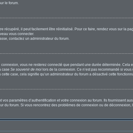
sur le forum.
 récupéré, il peut facilement être réinitialisé. Pour ce faire, rendez vous sur la p
uveau vous connecter.
passe, contactez un administrateur du forum.
e connexion, vous ne resterez connecté que pendant une durée déterminée. Cela em
la case
Se souvenir de moi
lors de la connexion. Ce n’est pas recommandé si vous u
s cette case, cela signifie qu’un administrateur du forum a désactivé cette fonctionna
os paramètres d’authentification et votre connexion au forum. Ils fournissent aussi
ateur du forum. Si vous rencontrez des problèmes de connexion ou de déconnexion, l