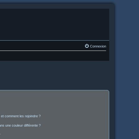
Connexion
s et comment les rejoindre ?
s une couleur différente ?
?