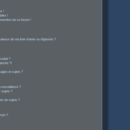
s !
bles !
n membre de ce forum !
ateurs de ma liste d’amis ou d’ignorés ?
sultat ?
anche ?!
ages et sujets ?
a surveillance ?
 sujets ?
es de sujets ?
orum ?