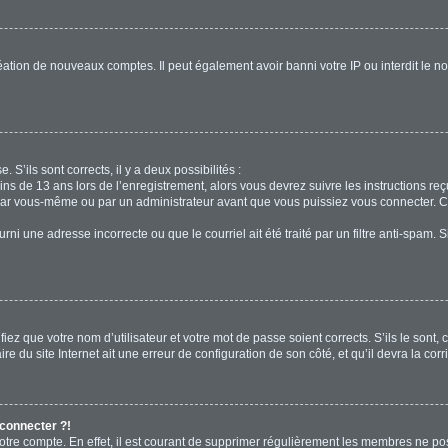
réation de nouveaux comptes. Il peut également avoir banni votre IP ou interdit le no
. S’ils sont corrects, il y a deux possibilités :
ins de 13 ans lors de l’enregistrement, alors vous devrez suivre les instructions r
par vous-même ou par un administrateur avant que vous puissiez vous connecter. Cet
rni une adresse incorrecte ou que le courriel ait été traité par un filtre anti-spam. 
iez que votre nom d’utilisateur et votre mot de passe soient corrects. S’ils le sont,
e du site Internet ait une erreur de configuration de son côté, et qu’il devra la corri
 connecter ?!
votre compte. En effet, il est courant de supprimer régulièrement les membres ne pos