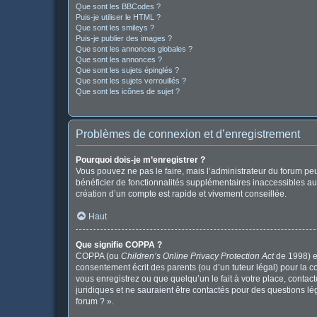
Que sont les BBCodes ?
Puis-je utiliser le HTML ?
Que sont les smileys ?
Puis-je publier des images ?
Que sont les annonces globales ?
Que sont les annonces ?
Que sont les sujets épinglés ?
Que sont les sujets verrouillés ?
Que sont les icônes de sujet ?
Problèmes de connexion et d’enregistrement
Pourquoi dois-je m’enregistrer ?
Vous pouvez ne pas le faire, mais l’administrateur du forum peu
bénéficier de fonctionnalités supplémentaires inaccessibles au
création d’un compte est rapide et vivement conseillée.
Haut
Que signifie COPPA ?
COPPA (ou
Children’s Online Privacy Protection Act
de 1998) es
consentement écrit des parents (ou d’un tuteur légal) pour la c
vous enregistrez ou que quelqu’un le fait à votre place, contac
juridiques et ne sauraient être contactés pour des questions l
forum ? ».