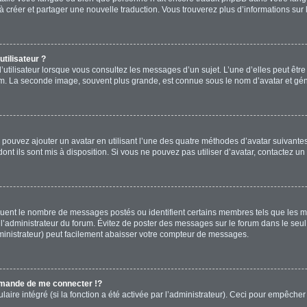
s à créer et partager une nouvelle traduction. Vous trouverez plus d’informations sur 
tilisateur ?
’utilisateur lorsque vous consultez les messages d’un sujet. L’une d’elles peut êtr
rum. La seconde image, souvent plus grande, est connue sous le nom d’avatar et 
s pouvez ajouter un avatar en utilisant l’une des quatre méthodes d’avatar suivantes 
ont ils sont mis à disposition. Si vous ne pouvez pas utiliser d’avatar, contactez un
diquent le nombre de messages postés ou identifient certains membres tels que les 
ar l’administrateur du forum. Évitez de poster des messages sur le forum dans le seu
ministrateur) peut facilement abaisser votre compteur de messages.
mande de me connecter !?
re intégré (si la fonction a été activée par l’administrateur). Ceci pour empêcher l’u