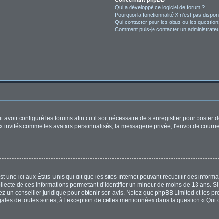
Concernant phpBB
Qui a développé ce logiciel de forum ?
Pourquoi la fonctionnalité X n’est pas dispon
Qui contacter pour les abus ou les questio
Comment puis-je contacter un administrateu
t avoir configuré les forums afin qu’il soit nécessaire de s’enregistrer pour poster
x invités comme les avatars personnalisés, la messagerie privée, l’envoi de courri
t une loi aux États-Unis qui dit que les sites Internet pouvant recueillir des infor
ollecte de ces informations permettant d’identifier un mineur de moins de 13 ans. S
tez un conseiller juridique pour obtenir son avis. Notez que phpBB Limited et les pr
égales de toutes sortes, à l’exception de celles mentionnées dans la question « Qui