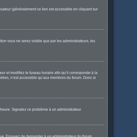
isateur
(généralement ce lien est accessible en cliquant sur
ption vous ne serez visible que par les administrateurs, les
teur
et modifiez le fuseau horaire afin qu’il corresponde à la
mètres, n’est accessible qu’aux membres du forum. Donc si
 l’heure. Signalez ce problème à un administrateur.
angue. Essayez de demander à un administrateur du forum