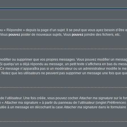
u « Répondre » depuis la page d’un sujet. Il se peut que vous ayez besoin d’être e
: Vous
pouvez
poster de nouveaux sujets, Vous
pouvez
joindre des fichiers, etc.
modifier ou supprimer que vos propres messages. Vous pouvez modifier un message
quelqu’un a déjà répondu au message, un petit texte s’affichera en bas du message 
n. Ce message n’apparaîtra pas si un modérateur ou un administrateur modifie le mes
ive. Notez que les utilisateurs ne peuvent pas supprimer un message une fois que qu
e l’utilisateur. Une fois créée, vous pouvez cocher
Attacher ma signature
sur le f
 « Attacher ma signature » à partir du panneau de l’utilisateur (onglet
Préférences 
joutée à un message en décochant la case
Attacher ma signature
dans le formulaire