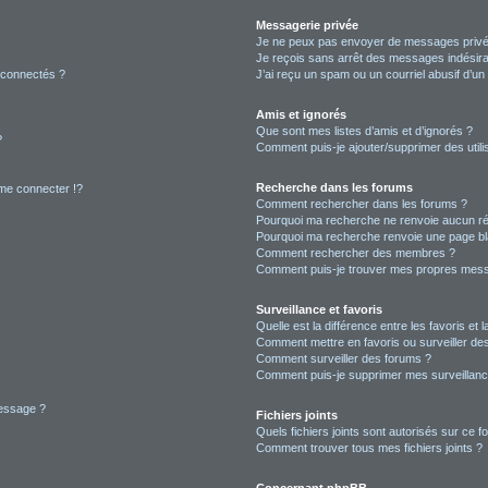
Messagerie privée
Je ne peux pas envoyer de messages privé
Je reçois sans arrêt des messages indésira
 connectés ?
J’ai reçu un spam ou un courriel abusif d’u
Amis et ignorés
Que sont mes listes d’amis et d’ignorés ?
?
Comment puis-je ajouter/supprimer des utilis
Recherche dans les forums
e connecter !?
Comment rechercher dans les forums ?
Pourquoi ma recherche ne renvoie aucun ré
Pourquoi ma recherche renvoie une page bl
Comment rechercher des membres ?
Comment puis-je trouver mes propres mess
Surveillance et favoris
Quelle est la différence entre les favoris et l
Comment mettre en favoris ou surveiller des
Comment surveiller des forums ?
Comment puis-je supprimer mes surveillanc
message ?
Fichiers joints
Quels fichiers joints sont autorisés sur ce f
Comment trouver tous mes fichiers joints ?