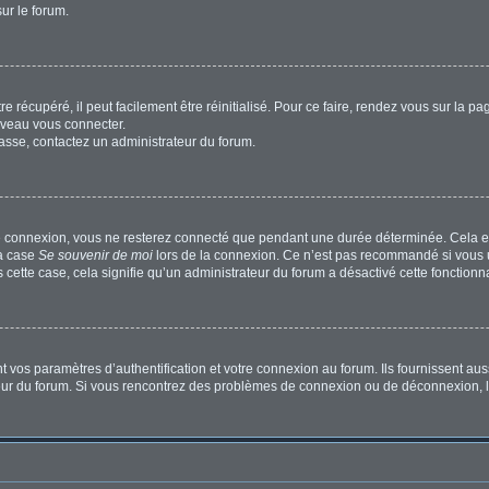
sur le forum.
 récupéré, il peut facilement être réinitialisé. Pour ce faire, rendez vous sur la p
uveau vous connecter.
passe, contactez un administrateur du forum.
e connexion, vous ne resterez connecté que pendant une durée déterminée. Cela em
la case
Se souvenir de moi
lors de la connexion. Ce n’est pas recommandé si vous u
s cette case, cela signifie qu’un administrateur du forum a désactivé cette fonctionna
os paramètres d’authentification et votre connexion au forum. Ils fournissent aussi
ateur du forum. Si vous rencontrez des problèmes de connexion ou de déconnexion, l