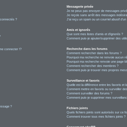
Messagerie privée
Je ne peux pas envoyer de messages privé
Je reçois sans arrêt des messages indésira
 connectés ?
J’ai reçu un spam ou un courriel abusif d’u
Amis et ignorés
Que sont mes listes d’amis et d’ignorés ?
?
Comment puis-je ajouter/supprimer des utilis
Recherche dans les forums
e connecter !?
Comment rechercher dans les forums ?
Pourquoi ma recherche ne renvoie aucun ré
Pourquoi ma recherche renvoie une page bl
Comment rechercher des membres ?
Comment puis-je trouver mes propres mess
Surveillance et favoris
Quelle est la différence entre les favoris et l
Comment mettre en favoris ou surveiller des
Comment surveiller des forums ?
Comment puis-je supprimer mes surveillanc
message ?
Fichiers joints
Quels fichiers joints sont autorisés sur ce f
Comment trouver tous mes fichiers joints ?