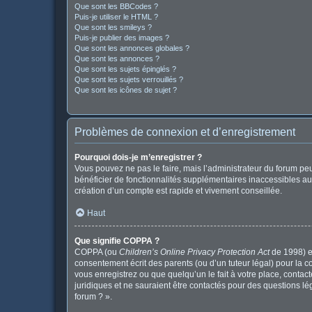
Que sont les BBCodes ?
Puis-je utiliser le HTML ?
Que sont les smileys ?
Puis-je publier des images ?
Que sont les annonces globales ?
Que sont les annonces ?
Que sont les sujets épinglés ?
Que sont les sujets verrouillés ?
Que sont les icônes de sujet ?
Problèmes de connexion et d’enregistrement
Pourquoi dois-je m’enregistrer ?
Vous pouvez ne pas le faire, mais l’administrateur du forum peu
bénéficier de fonctionnalités supplémentaires inaccessibles au
création d’un compte est rapide et vivement conseillée.
Haut
Que signifie COPPA ?
COPPA (ou
Children’s Online Privacy Protection Act
de 1998) es
consentement écrit des parents (ou d’un tuteur légal) pour la c
vous enregistrez ou que quelqu’un le fait à votre place, contac
juridiques et ne sauraient être contactés pour des questions l
forum ? ».