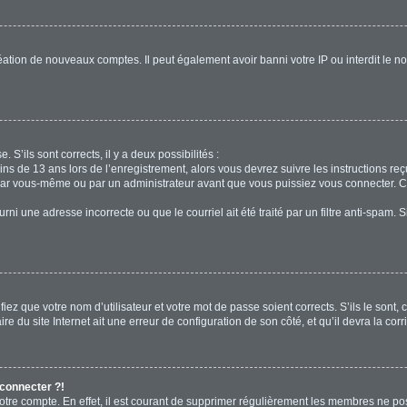
réation de nouveaux comptes. Il peut également avoir banni votre IP ou interdit le no
. S’ils sont corrects, il y a deux possibilités :
ins de 13 ans lors de l’enregistrement, alors vous devrez suivre les instructions r
par vous-même ou par un administrateur avant que vous puissiez vous connecter. Cet
rni une adresse incorrecte ou que le courriel ait été traité par un filtre anti-spam. 
iez que votre nom d’utilisateur et votre mot de passe soient corrects. S’ils le sont,
e du site Internet ait une erreur de configuration de son côté, et qu’il devra la corri
 connecter ?!
votre compte. En effet, il est courant de supprimer régulièrement les membres ne pos