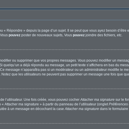
u « Répondre » depuis la page d’un sujet. Il se peut que vous ayez besoin d’être e
: Vous
pouvez
poster de nouveaux sujets, Vous
pouvez
joindre des fichiers, etc.
modifier ou supprimer que vos propres messages. Vous pouvez modifier un message
quelqu’un a déjà répondu au message, un petit texte s’affichera en bas du message 
n. Ce message n’apparaîtra pas si un modérateur ou un administrateur modifie le mes
ive. Notez que les utilisateurs ne peuvent pas supprimer un message une fois que qu
e l’utilisateur. Une fois créée, vous pouvez cocher
Attacher ma signature
sur le f
 « Attacher ma signature » à partir du panneau de l’utilisateur (onglet
Préférences 
joutée à un message en décochant la case
Attacher ma signature
dans le formulaire