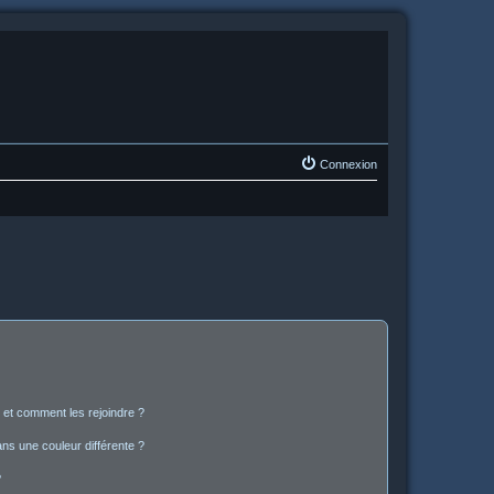
Connexion
s et comment les rejoindre ?
s une couleur différente ?
?