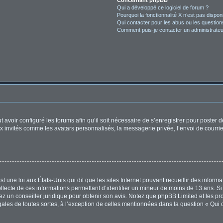
Concernant phpBB
Qui a développé ce logiciel de forum ?
Pourquoi la fonctionnalité X n’est pas dispon
Qui contacter pour les abus ou les questio
Comment puis-je contacter un administrateu
t avoir configuré les forums afin qu’il soit nécessaire de s’enregistrer pour poster
x invités comme les avatars personnalisés, la messagerie privée, l’envoi de courri
t une loi aux États-Unis qui dit que les sites Internet pouvant recueillir des infor
ollecte de ces informations permettant d’identifier un mineur de moins de 13 ans. S
tez un conseiller juridique pour obtenir son avis. Notez que phpBB Limited et les pr
égales de toutes sortes, à l’exception de celles mentionnées dans la question « Qui