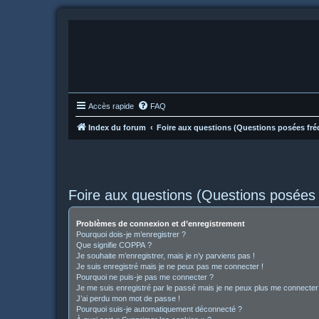
Accès rapide
FAQ
Index du forum
Foire aux questions (Questions posées f
Foire aux questions (Questions posée
Problèmes de connexion et d’enregistrement
Pourquoi dois-je m’enregistrer ?
Que signifie COPPA ?
Je souhaite m’enregistrer, mais je n’y parviens pas !
Je suis enregistré mais je ne peux pas me connecter !
Pourquoi ne puis-je pas me connecter ?
Je me suis enregistré par le passé mais je ne peux plus me connecter
J’ai perdu mon mot de passe !
Pourquoi suis-je automatiquement déconnecté ?