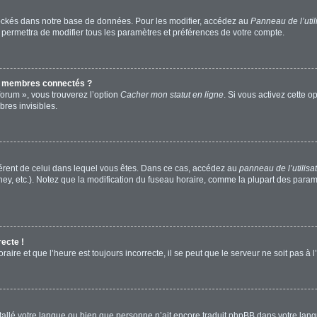
ockés dans notre base de données. Pour les modifier, accédez au
Panneau de l’util
 permettra de modifier tous les paramètres et préférences de votre compte.
s membres connectés ?
forum », vous trouverez l’option
Cacher mon statut en ligne
. Si vous activez cette o
res invisibles.
ifférent de celui dans lequel vous êtes. Dans ce cas, accédez au
panneau de l’utilisa
ney, etc.). Notez que la modification du fuseau horaire, comme la plupart des para
recte !
aire et que l’heure est toujours incorrecte, il se peut que le serveur ne soit pas à
installé votre langue ou bien que personne n’ait encore traduit phpBB dans votre l