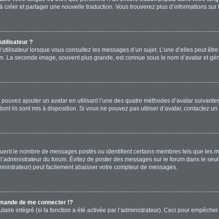
s à créer et partager une nouvelle traduction. Vous trouverez plus d’informations sur 
tilisateur ?
’utilisateur lorsque vous consultez les messages d’un sujet. L’une d’elles peut êtr
rum. La seconde image, souvent plus grande, est connue sous le nom d’avatar et 
s pouvez ajouter un avatar en utilisant l’une des quatre méthodes d’avatar suivantes 
ont ils sont mis à disposition. Si vous ne pouvez pas utiliser d’avatar, contactez un
diquent le nombre de messages postés ou identifient certains membres tels que les 
ar l’administrateur du forum. Évitez de poster des messages sur le forum dans le seu
ministrateur) peut facilement abaisser votre compteur de messages.
mande de me connecter !?
re intégré (si la fonction a été activée par l’administrateur). Ceci pour empêcher l’u