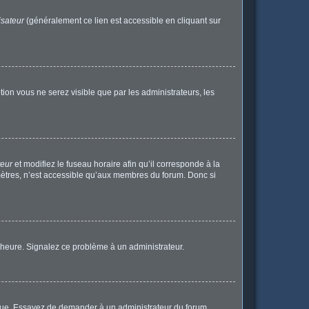
isateur
(généralement ce lien est accessible en cliquant sur
ption vous ne serez visible que par les administrateurs, les
teur
et modifiez le fuseau horaire afin qu’il corresponde à la
mètres, n’est accessible qu’aux membres du forum. Donc si
 l’heure. Signalez ce problème à un administrateur.
angue. Essayez de demander à un administrateur du forum