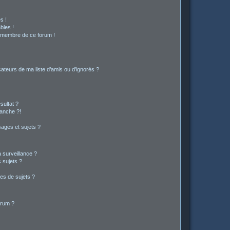
s !
bles !
n membre de ce forum !
ateurs de ma liste d’amis ou d’ignorés ?
sultat ?
anche ?!
ages et sujets ?
a surveillance ?
 sujets ?
es de sujets ?
orum ?