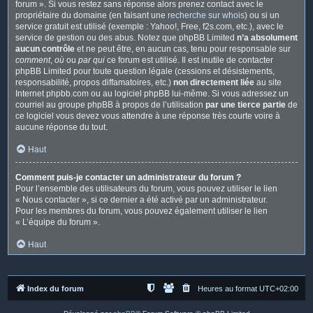
forum ». Si vous restez sans réponse alors prenez contact avec le
propriétaire du domaine (en faisant une
recherche sur whois
) ou si un
service gratuit est utilisé (exemple : Yahoo!, Free, f2s.com, etc.), avec le
service de gestion ou des abus. Notez que phpBB Limited
n’a absolument
aucun contrôle
et ne peut être, en aucun cas, tenu pour responsable sur
comment
,
où
ou
par qui
ce forum est utilisé. Il est inutile de contacter
phpBB Limited pour toute question légale (cessions et désistements,
responsabilité, propos diffamatoires, etc.)
non directement liée
au site
Internet phpbb.com ou au logiciel phpBB lui-même. Si vous adressez un
courriel au groupe phpBB à propos de l’utilisation
par une tierce partie
de
ce logiciel vous devez vous attendre à une réponse très courte voire à
aucune réponse du tout.
Haut
Comment puis-je contacter un administrateur du forum ?
Pour l’ensemble des utilisateurs du forum, vous pouvez utiliser le lien
« Nous contacter », si ce dernier a été activé par un administrateur.
Pour les membres du forum, vous pouvez également utiliser le lien
« L’équipe du forum ».
Haut
Index du forum
Heures au format
UTC+02:00