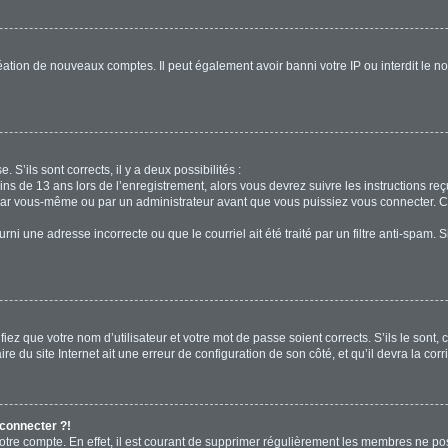
réation de nouveaux comptes. Il peut également avoir banni votre IP ou interdit le no
. S’ils sont corrects, il y a deux possibilités :
ins de 13 ans lors de l’enregistrement, alors vous devrez suivre les instructions r
par vous-même ou par un administrateur avant que vous puissiez vous connecter. Cet
rni une adresse incorrecte ou que le courriel ait été traité par un filtre anti-spam. 
iez que votre nom d’utilisateur et votre mot de passe soient corrects. S’ils le sont,
e du site Internet ait une erreur de configuration de son côté, et qu’il devra la corri
 connecter ?!
votre compte. En effet, il est courant de supprimer régulièrement les membres ne pos