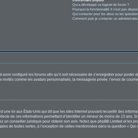
Concernant phpBB
Qui a développé ce logiciel de forum ?
Pourquoi la fonctionnalité X n’est pas dispon
Qui contacter pour les abus ou les questio
Comment puis-je contacter un administrateu
t avoir configuré les forums afin qu’il soit nécessaire de s’enregistrer pour poster
x invités comme les avatars personnalisés, la messagerie privée, l’envoi de courri
t une loi aux États-Unis qui dit que les sites Internet pouvant recueillir des infor
ollecte de ces informations permettant d’identifier un mineur de moins de 13 ans. S
tez un conseiller juridique pour obtenir son avis. Notez que phpBB Limited et les pr
égales de toutes sortes, à l’exception de celles mentionnées dans la question « Qui