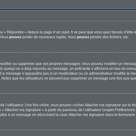
u « Répondre » depuis la page d’un sujet. Il se peut que vous ayez besoin d’être e
: Vous
pouvez
poster de nouveaux sujets, Vous
pouvez
joindre des fichiers, etc.
modifier ou supprimer que vos propres messages. Vous pouvez modifier un message
quelqu’un a déjà répondu au message, un petit texte s’affichera en bas du message 
n. Ce message n’apparaîtra pas si un modérateur ou un administrateur modifie le mes
ive. Notez que les utilisateurs ne peuvent pas supprimer un message une fois que qu
e l’utilisateur. Une fois créée, vous pouvez cocher
Attacher ma signature
sur le f
 « Attacher ma signature » à partir du panneau de l’utilisateur (onglet
Préférences 
joutée à un message en décochant la case
Attacher ma signature
dans le formulaire