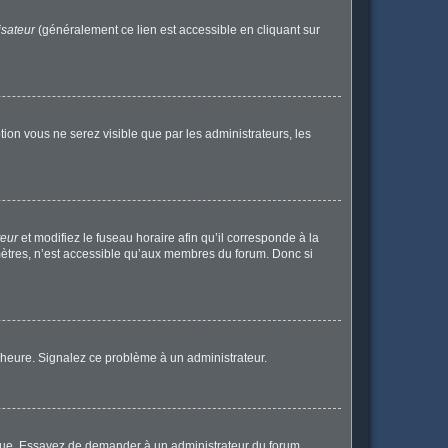
isateur
(généralement ce lien est accessible en cliquant sur
ption vous ne serez visible que par les administrateurs, les
teur
et modifiez le fuseau horaire afin qu’il corresponde à la
mètres, n’est accessible qu’aux membres du forum. Donc si
 l’heure. Signalez ce problème à un administrateur.
angue. Essayez de demander à un administrateur du forum