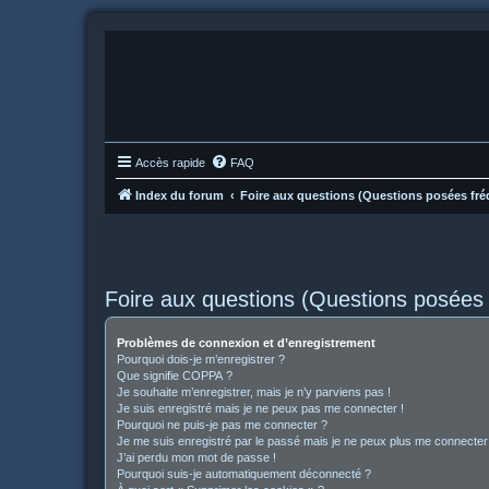
Accès rapide
FAQ
Index du forum
Foire aux questions (Questions posées f
Foire aux questions (Questions posée
Problèmes de connexion et d’enregistrement
Pourquoi dois-je m’enregistrer ?
Que signifie COPPA ?
Je souhaite m’enregistrer, mais je n’y parviens pas !
Je suis enregistré mais je ne peux pas me connecter !
Pourquoi ne puis-je pas me connecter ?
Je me suis enregistré par le passé mais je ne peux plus me connecter
J’ai perdu mon mot de passe !
Pourquoi suis-je automatiquement déconnecté ?