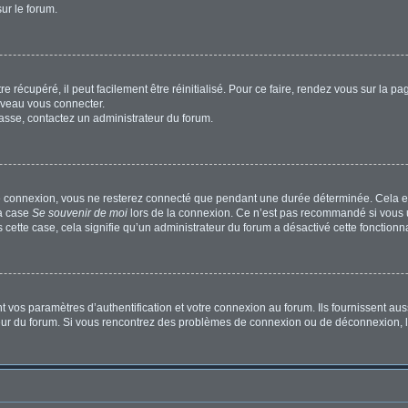
sur le forum.
 récupéré, il peut facilement être réinitialisé. Pour ce faire, rendez vous sur la p
uveau vous connecter.
passe, contactez un administrateur du forum.
e connexion, vous ne resterez connecté que pendant une durée déterminée. Cela em
la case
Se souvenir de moi
lors de la connexion. Ce n’est pas recommandé si vous u
s cette case, cela signifie qu’un administrateur du forum a désactivé cette fonctionna
os paramètres d’authentification et votre connexion au forum. Ils fournissent aussi
ateur du forum. Si vous rencontrez des problèmes de connexion ou de déconnexion, l