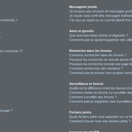
Messagerie privée
Je ne peux pas envoyer de messages privé
Je reçois sans arrêt des messages indésira
 connectés ?
J’ai reçu un spam ou un courriel abusif d’u
Amis et ignorés
Que sont mes listes d’amis et d’ignorés ?
?
Comment puis-je ajouter/supprimer des utilis
Recherche dans les forums
e connecter !?
Comment rechercher dans les forums ?
Pourquoi ma recherche ne renvoie aucun ré
Pourquoi ma recherche renvoie une page bl
Comment rechercher des membres ?
Comment puis-je trouver mes propres mess
Surveillance et favoris
Quelle est la différence entre les favoris et l
Comment mettre en favoris ou surveiller des
Comment surveiller des forums ?
Comment puis-je supprimer mes surveillanc
message ?
Fichiers joints
Quels fichiers joints sont autorisés sur ce f
Comment trouver tous mes fichiers joints ?