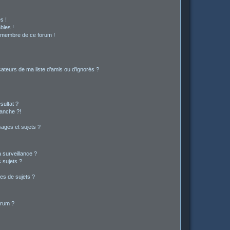
s !
bles !
n membre de ce forum !
ateurs de ma liste d’amis ou d’ignorés ?
sultat ?
anche ?!
ages et sujets ?
a surveillance ?
 sujets ?
es de sujets ?
orum ?