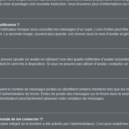
s à créer et partager une nouvelle traduction. Vous trouverez plus d’informations sur 
tilisateur ?
’utilisateur lorsque vous consultez les messages d’un sujet. L’une d’elles peut êtr
rum. La seconde image, souvent plus grande, est connue sous le nom d’avatar et 
s pouvez ajouter un avatar en utilisant l’une des quatre méthodes d’avatar suivantes 
ont ils sont mis à disposition. Si vous ne pouvez pas utiliser d’avatar, contactez un
diquent le nombre de messages postés ou identifient certains membres tels que les 
ar l’administrateur du forum. Évitez de poster des messages sur le forum dans le seu
ministrateur) peut facilement abaisser votre compteur de messages.
mande de me connecter !?
re intégré (si la fonction a été activée par l’administrateur). Ceci pour empêcher l’u