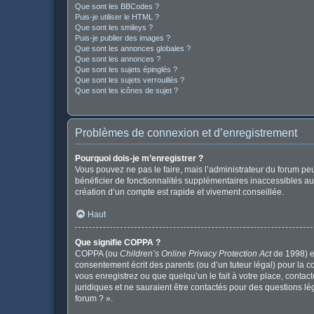
Que sont les BBCodes ?
Puis-je utiliser le HTML ?
Que sont les smileys ?
Puis-je publier des images ?
Que sont les annonces globales ?
Que sont les annonces ?
Que sont les sujets épinglés ?
Que sont les sujets verrouillés ?
Que sont les icônes de sujet ?
Problèmes de connexion et d’enregistrement
Pourquoi dois-je m’enregistrer ?
Vous pouvez ne pas le faire, mais l’administrateur du forum peu
bénéficier de fonctionnalités supplémentaires inaccessibles au
création d’un compte est rapide et vivement conseillée.
Haut
Que signifie COPPA ?
COPPA (ou
Children’s Online Privacy Protection Act
de 1998) es
consentement écrit des parents (ou d’un tuteur légal) pour la c
vous enregistrez ou que quelqu’un le fait à votre place, contac
juridiques et ne sauraient être contactés pour des questions l
forum ? ».