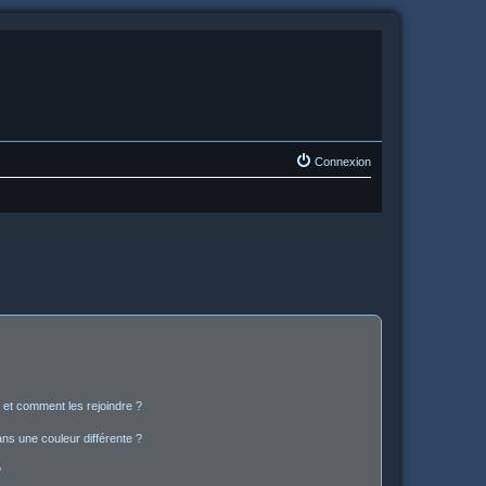
Connexion
s et comment les rejoindre ?
s une couleur différente ?
?