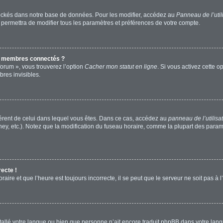
ockés dans notre base de données. Pour les modifier, accédez au
Panneau de l’util
 permettra de modifier tous les paramètres et préférences de votre compte.
s membres connectés ?
forum », vous trouverez l’option
Cacher mon statut en ligne
. Si vous activez cette o
res invisibles.
ifférent de celui dans lequel vous êtes. Dans ce cas, accédez au
panneau de l’utilisa
ney, etc.). Notez que la modification du fuseau horaire, comme la plupart des para
recte !
aire et que l’heure est toujours incorrecte, il se peut que le serveur ne soit pas à
installé votre langue ou bien que personne n’ait encore traduit phpBB dans votre l