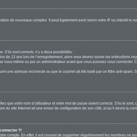
réation de nouveaux comptes. Il peut également avoir banni votre IP ou interdit le no
. S’ils sont corrects, il y a deux possibilités :
ins de 13 ans lors de l’enregistrement, alors vous devrez suivre les instructions r
par vous-même ou par un administrateur avant que vous puissiez vous connecter. Cet
rni une adresse incorrecte ou que le courriel ait été traité par un filtre anti-spam. 
iez que votre nom d’utilisateur et votre mot de passe soient corrects. S’ils le sont,
e du site Internet ait une erreur de configuration de son côté, et qu’il devra la corri
 connecter ?!
votre compte. En effet, il est courant de supprimer régulièrement les membres ne pos