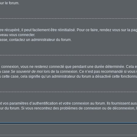
sur le forum.
 récupéré, il peut facilement être réinitialisé. Pour ce faire, rendez vous sur la p
uveau vous connecter.
passe, contactez un administrateur du forum.
e connexion, vous ne resterez connecté que pendant une durée déterminée. Cela em
la case
Se souvenir de moi
lors de la connexion. Ce n’est pas recommandé si vous u
s cette case, cela signifie qu’un administrateur du forum a désactivé cette fonctionna
os paramètres d’authentification et votre connexion au forum. Ils fournissent aussi
ateur du forum. Si vous rencontrez des problèmes de connexion ou de déconnexion, l