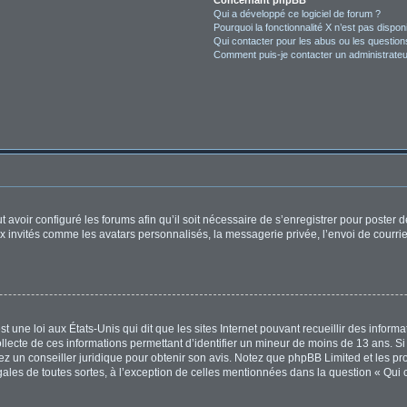
Concernant phpBB
Qui a développé ce logiciel de forum ?
Pourquoi la fonctionnalité X n’est pas dispon
Qui contacter pour les abus ou les questio
Comment puis-je contacter un administrateu
t avoir configuré les forums afin qu’il soit nécessaire de s’enregistrer pour poster
x invités comme les avatars personnalisés, la messagerie privée, l’envoi de courri
t une loi aux États-Unis qui dit que les sites Internet pouvant recueillir des infor
ollecte de ces informations permettant d’identifier un mineur de moins de 13 ans. S
tez un conseiller juridique pour obtenir son avis. Notez que phpBB Limited et les pr
égales de toutes sortes, à l’exception de celles mentionnées dans la question « Qui