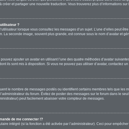
s à créer et partager une nouvelle traduction. Vous trouverez plus d’informations sur 
tilisateur ?
’utilisateur lorsque vous consultez les messages d’un sujet. L’une d’elles peut êtr
rum. La seconde image, souvent plus grande, est connue sous le nom d’avatar et 
s pouvez ajouter un avatar en utilisant l’une des quatre méthodes d’avatar suivantes 
ont ils sont mis à disposition. Si vous ne pouvez pas utiliser d’avatar, contactez un
diquent le nombre de messages postés ou identifient certains membres tels que les 
ar l’administrateur du forum. Évitez de poster des messages sur le forum dans le seu
ministrateur) peut facilement abaisser votre compteur de messages.
mande de me connecter !?
re intégré (si la fonction a été activée par l’administrateur). Ceci pour empêcher l’u