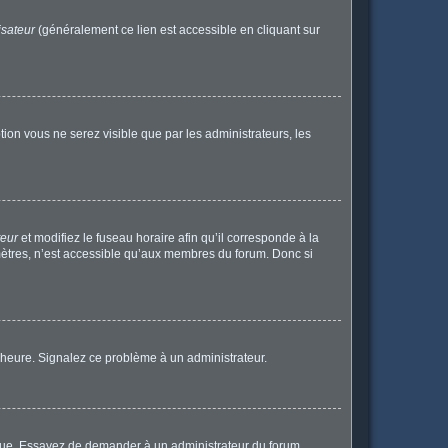
isateur
(généralement ce lien est accessible en cliquant sur
ption vous ne serez visible que par les administrateurs, les
teur
et modifiez le fuseau horaire afin qu’il corresponde à la
mètres, n’est accessible qu’aux membres du forum. Donc si
 l’heure. Signalez ce problème à un administrateur.
angue. Essayez de demander à un administrateur du forum