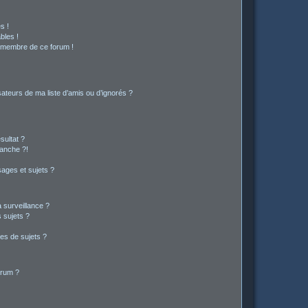
s !
bles !
n membre de ce forum !
ateurs de ma liste d’amis ou d’ignorés ?
sultat ?
anche ?!
ages et sujets ?
a surveillance ?
 sujets ?
es de sujets ?
orum ?