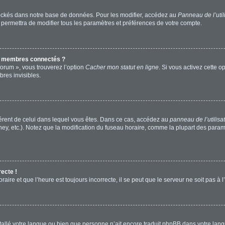
ockés dans notre base de données. Pour les modifier, accédez au
Panneau de l’util
 permettra de modifier tous les paramètres et préférences de votre compte.
s membres connectés ?
forum », vous trouverez l’option
Cacher mon statut en ligne
. Si vous activez cette o
res invisibles.
ifférent de celui dans lequel vous êtes. Dans ce cas, accédez au
panneau de l’utilisa
ney, etc.). Notez que la modification du fuseau horaire, comme la plupart des para
recte !
aire et que l’heure est toujours incorrecte, il se peut que le serveur ne soit pas à
installé votre langue ou bien que personne n’ait encore traduit phpBB dans votre l