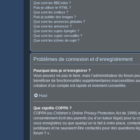
Que sont les BBCodes ?
Puis-je utiliser le HTML ?
Que sont les smileys ?
Puis-je publier des images ?
Que sont les annonces globales ?
Que sont les annonces ?
Que sont les sujets épinglés ?
Que sont les sujets verrouillés ?
Que sont les icônes de sujet ?
Problèmes de connexion et d’enregistrement
Pourquoi dois-je m’enregistrer ?
Vous pouvez ne pas le faire, mais l’administrateur du forum peu
bénéficier de fonctionnalités supplémentaires inaccessibles au
création d’un compte est rapide et vivement conseillée.
Haut
Que signifie COPPA ?
COPPA (ou
Children’s Online Privacy Protection Act
de 1998) es
consentement écrit des parents (ou d’un tuteur légal) pour la c
vous enregistrez ou que quelqu’un le fait à votre place, contac
juridiques et ne sauraient être contactés pour des questions l
forum ? ».