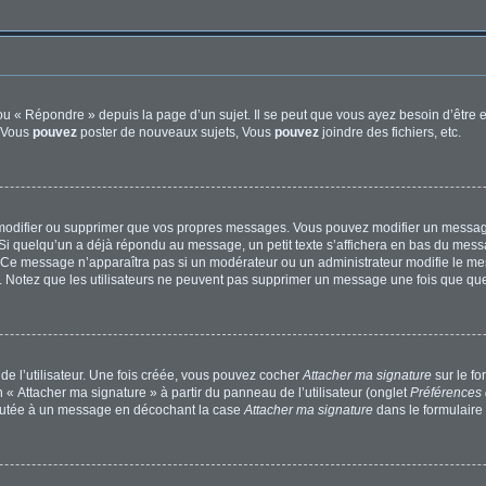
u « Répondre » depuis la page d’un sujet. Il se peut que vous ayez besoin d’être e
: Vous
pouvez
poster de nouveaux sujets, Vous
pouvez
joindre des fichiers, etc.
modifier ou supprimer que vos propres messages. Vous pouvez modifier un message
quelqu’un a déjà répondu au message, un petit texte s’affichera en bas du message 
n. Ce message n’apparaîtra pas si un modérateur ou un administrateur modifie le mes
ive. Notez que les utilisateurs ne peuvent pas supprimer un message une fois que qu
e l’utilisateur. Une fois créée, vous pouvez cocher
Attacher ma signature
sur le f
 « Attacher ma signature » à partir du panneau de l’utilisateur (onglet
Préférences 
joutée à un message en décochant la case
Attacher ma signature
dans le formulaire