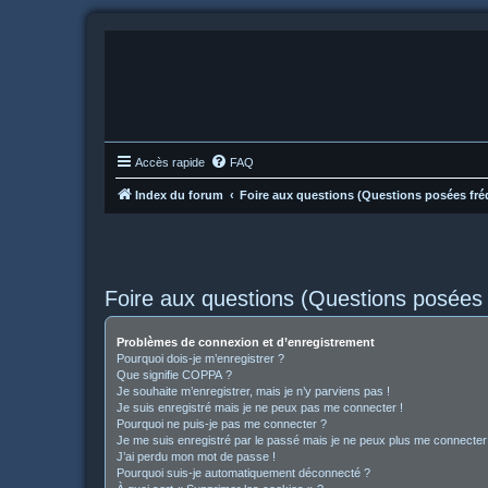
Accès rapide
FAQ
Index du forum
Foire aux questions (Questions posées f
Foire aux questions (Questions posée
Problèmes de connexion et d’enregistrement
Pourquoi dois-je m’enregistrer ?
Que signifie COPPA ?
Je souhaite m’enregistrer, mais je n’y parviens pas !
Je suis enregistré mais je ne peux pas me connecter !
Pourquoi ne puis-je pas me connecter ?
Je me suis enregistré par le passé mais je ne peux plus me connecter
J’ai perdu mon mot de passe !
Pourquoi suis-je automatiquement déconnecté ?