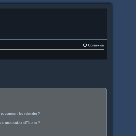
Connexion
s et comment les rejoindre ?
s une couleur différente ?
?