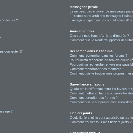
Messagerie privée
Je ne peux pas envoyer de messages privé
Je reçois sans arrêt des messages indésira
 connectés ?
J’ai reçu un spam ou un courriel abusif d’u
Amis et ignorés
Que sont mes listes d’amis et d’ignorés ?
?
Comment puis-je ajouter/supprimer des utilis
Recherche dans les forums
e connecter !?
Comment rechercher dans les forums ?
Pourquoi ma recherche ne renvoie aucun ré
Pourquoi ma recherche renvoie une page bl
Comment rechercher des membres ?
Comment puis-je trouver mes propres mess
Surveillance et favoris
Quelle est la différence entre les favoris et l
Comment mettre en favoris ou surveiller des
Comment surveiller des forums ?
Comment puis-je supprimer mes surveillanc
message ?
Fichiers joints
Quels fichiers joints sont autorisés sur ce f
Comment trouver tous mes fichiers joints ?