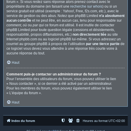
forum ». Si vous restez sans réponse alors prenez contact avec le
propriétaire du domaine (en faisant une
recherche sur whois
) ou si un
service gratuit est utilisé (exemple : Yahoo!, Free, f2s.com, etc.), avec le
service de gestion ou des abus. Notez que phpBB Limited
n’a absolument
aucun contrôle
et ne peut être, en aucun cas, tenu pour responsable sur
comment
,
où
ou
par qui
ce forum est utilisé. Il est inutile de contacter
phpBB Limited pour toute question légale (cessions et désistements,
responsabilité, propos diffamatoires, etc.)
non directement liée
au site
Internet phpbb.com ou au logiciel phpBB lui-même. Si vous adressez un
courriel au groupe phpBB à propos de l’utilisation
par une tierce partie
de
ce logiciel vous devez vous attendre à une réponse très courte voire à
aucune réponse du tout.
Haut
Comment puis-je contacter un administrateur du forum ?
Pour l’ensemble des utilisateurs du forum, vous pouvez utiliser le lien
« Nous contacter », si ce dernier a été activé par un administrateur.
Pour les membres du forum, vous pouvez également utiliser le lien
« L’équipe du forum ».
Haut
Index du forum
Heures au format
UTC+02:00